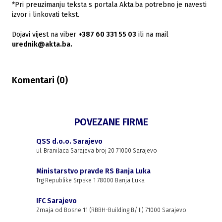
*Pri preuzimanju teksta s portala Akta.ba potrebno je navesti
izvor i linkovati tekst.
Dojavi vijest na viber
+387 60 331 55 03
ili na mail
urednik@akta.ba.
Komentari (
0
)
POVEZANE FIRME
QSS d.o.o. Sarajevo
ul. Branilaca Sarajeva broj 20 71000 Sarajevo
Ministarstvo pravde RS Banja Luka
Trg Republike Srpske 1 78000 Banja Luka
IFC Sarajevo
Zmaja od Bosne 11 (RBBH-Building B/III) 71000 Sarajevo