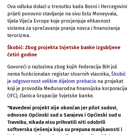
Ova odluka dolazi u trenutku kada Bosni i Hercegovini
prijeti ponovno stavljanje na sivu listu Moneyvala,
tijela Vijeća Evrope koje procjenjuje efikasnost
sistema za sprečavanje pranja novca i finansiranja
terorizma.
Škobić: Zbog projekta Svjetske banke izgubljene
četiri godine
Govoreći o razlozima zbog kojih Federacija BiH još
nema funkcionalan registar stvarnih vlasnika,
Škobić
je odgovornost velikim dijelom prebacio
na projekat
koji je provodila Međunarodna finansijska korporacija
(IFC), članica Grupacije Svjetske banke.
"Navedeni projekt nije okončan jer pilot sudovi,
odnosno Općinski sud u Sarajevu i Općinski sud u
Travniku, nikada nisu prihvatili niti odobrili
softverska rješenja koja su prepuna manjkavosti i