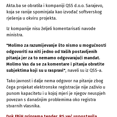
Akta.ba se obratila i kompaniji QSS d.o.o. Sarajevo,
koja se ranije spominjala kao izvođač softverskog
rješenja u okviru projekta.
Iz kompanije nisu željeli komentarisati navode
ministra.
"Molimo za razumijevanje što nismo u mogućnosti
odgovoriti na niti jedno od Vaših postavljenih
pitanja jer za to nemamo odgovarajući mandat.
Molimo Vas da se za komentare i pitanja obratite
subjektima koji su u raspravi"
, naveli su iz QSS-a.
Tako javnost i dalje nema odgovor na pitanje zbog
čega projekat elektronske registracije nije zaživio u
punom kapacitetu i u kojoj mjeri je njegov neuspjeh
povezan s današnjim problemima oko registra
stvarnih vlasnika.
Dok FBiH priprema tender, RS već uspostavila