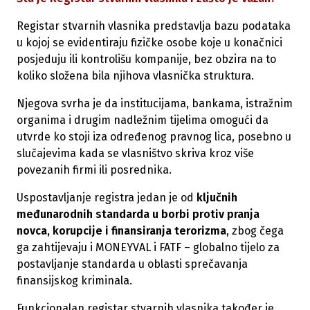
Registar stvarnih vlasnika predstavlja bazu podataka
u kojoj se evidentiraju fizičke osobe koje u konačnici
posjeduju ili kontrolišu kompanije, bez obzira na to
koliko složena bila njihova vlasnička struktura.
Njegova svrha je da institucijama, bankama, istražnim
organima i drugim nadležnim tijelima omogući da
utvrde ko stoji iza određenog pravnog lica, posebno u
slučajevima kada se vlasništvo skriva kroz više
povezanih firmi ili posrednika.
Uspostavljanje registra jedan je od
ključnih
međunarodnih standarda u borbi protiv pranja
novca, korupcije i finansiranja terorizma
, zbog čega
ga zahtijevaju i MONEYVAL i FATF – globalno tijelo za
postavljanje standarda u oblasti sprečavanja
finansijskog kriminala.
Funkcionalan registar stvarnih vlasnika također je