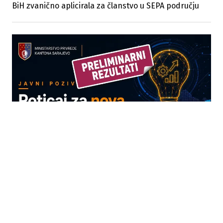
BiH zvanično aplicirala za članstvo u SEPA području
01.08.2026
|
PRELIMINARNI REZULTATI
Više od 1,9 miliona KM za standarde kvalitete i
modernizaciju privrede u KS