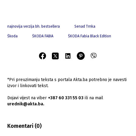
najnovija verzija bh. bestsellera
Senad Trnka
Škoda
ŠKODA FABIA
ŠKODA Fabia Black Edition
*Pri preuzimanju teksta s portala Akta.ba potrebno je navesti
izvor i linkovati tekst.
Dojavi vijest na viber
+387 60 331 55 03
ili na mail
urednik@akta.ba.
Komentari (
0
)