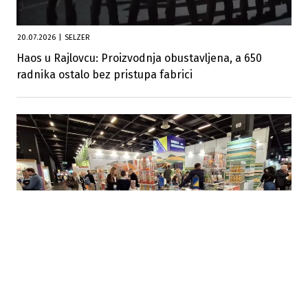
20.07.2026
|
SELZER
Haos u Rajlovcu: Proizvodnja obustavljena, a 650
radnika ostalo bez pristupa fabrici
07.10.2025
|
PROMOCIJA BH BRENDOVA
Bh. proizvođači među liderima prehrambene
industrije na sajmu ANUGA 2025 u Kelnu