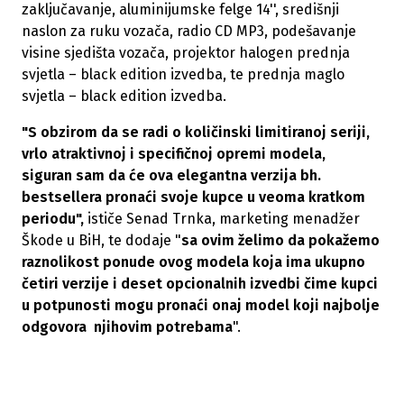
zaključavanje, aluminijumske felge 14'', središnji
naslon za ruku vozača, radio CD MP3, podešavanje
visine sjedišta vozača, projektor halogen prednja
svjetla – black edition izvedba, te prednja maglo
svjetla – black edition izvedba.
"S obzirom da se radi o količinski limitiranoj seriji,
vrlo atraktivnoj i specifičnoj opremi modela,
siguran sam da će ova elegantna verzija bh.
bestsellera pronaći svoje kupce u veoma kratkom
periodu",
ističe Senad Trnka, marketing menadžer
Škode u BiH, te dodaje "
sa ovim želimo da pokažemo
raznolikost ponude ovog modela koja ima ukupno
četiri verzije i deset opcionalnih izvedbi čime kupci
u potpunosti mogu pronaći onaj model koji najbolje
odgovora njihovim potrebama
".