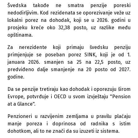
Švedska takođe ne smatra penzije poreski
nedodirljivim. Kod rezidenata se oporezivanje veže uz
lokalni porez na dohodak, koji se u 2026. godini u
prosjeku kreće oko 32,38 posto, uz razlike među
opštinama.
Za nerezidente koji primaju švedsku penziju
primjenjuje se poseban porez SINK, koji je od 1.
januara 2026. smanjen sa 25 na 22,5 posto, uz
predviđeno dalje smanjenje na 20 posto od 2027.
godine.
Da se penzije tretiraju kao dohodak i oporezuju širom
Evrope, potvrđuje i OECD u svom izvještaju "Pension
at a Glance".
Penzioneri u razvijenim zemljama u pravilu plaćaju
manje poreza i doprinosa od radnika s istim
dohotkom, ali to ne znači da su izuzeti iz sistema.