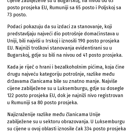
cijene zabilježene su u Bugarskoj, na nivou od 63
posto prosjeka EU, Rumuniji sa 65 posto i Poljskoj sa
73 posto.
Podaci pokazuju da su izdaci za stanovanje, koji
predstavljaju najveći dio potrošnje domaćinstava u
Uniji, bili najviši u Irskoj i iznosili 190 posto prosjeka
EU. Najniži troškovi stanovanja evidentirani su u
Bugarskoj, gdje su bili na nivou od 41 posto prosjeka.
Kada je riječ o hrani i bezalkoholnim pićima, koja čine
drugu najveću kategoriju potrošnje, razlike među
državama članicama bile su znatno manje. Najviše
cijene zabilježene su u Luksemburgu, gdje su dosegle
122 posto prosjeka EU, dok je najniži nivo registrovan
u Rumuniji sa 80 posto prosjeka.
Najizraženije razlike među članicama Unije
zabilježene su u sektoru obrazovanja. U Luksemburgu
su cijene u ovoj oblasti iznosile čak 334 posto prosjeka