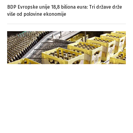
BDP Evropske unije 18,8 biliona eura: Tri države drže
više od polovine ekonomije
07.08.2026
|
PROMJENE NA TRŽIŠTU
Izvoz piva iz Europske unije pao za 11 posto, uvoz iz
trećih zemalja nastavio rasti