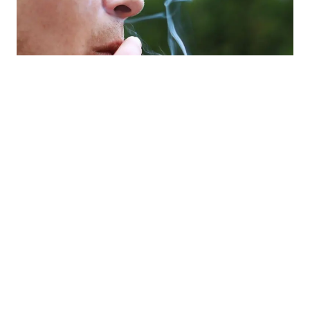
05.08.2026
|
PODACI EUROSTATA
U EU smanjen broj svakodnevnih konzumenata
duhana na 16,5 posto