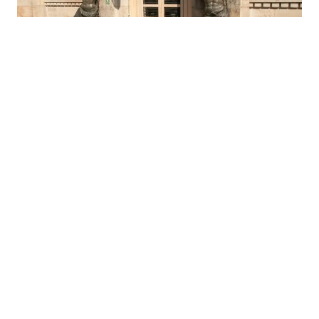
06.08.2026
|
ZA JEFTINIJA I BRŽA PLAĆANJA U EURIMA
BiH zvanično aplicirala za članstvo u SEPA području
06.08.2026
|
RENOVIRANJE STAMBENIH OBJEKATA