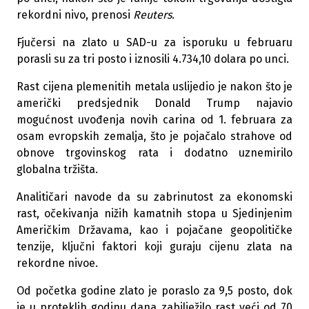
rekordni nivo, prenosi
Reuters.
Fjučersi na zlato u SAD-u za isporuku u februaru
porasli su za tri posto i iznosili 4.734,10 dolara po unci.
Rast cijena plemenitih metala uslijedio je nakon što je
američki predsjednik Donald Trump najavio
mogućnost uvođenja novih carina od 1. februara za
osam evropskih zemalja, što je pojačalo strahove od
obnove trgovinskog rata i dodatno uznemirilo
globalna tržišta.
Analitičari navode da su zabrinutost za ekonomski
rast, očekivanja nižih kamatnih stopa u Sjedinjenim
Američkim Državama, kao i pojačane geopolitičke
tenzije, ključni faktori koji guraju cijenu zlata na
rekordne nivoe.
Od početka godine zlato je poraslo za 9,5 posto, dok
je u proteklih godinu dana zabilježilo rast veći od 70