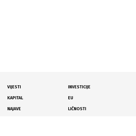
ECB predstavio funkcionalnosti aplikacije za digitalni
euro, testiranje kreće 2027.
VIJESTI
INVESTICIJE
24.07.2026
|
UPOZORILI NA RAST INFLACIJE
KAPITAL
EU
ECB ostavio kamatne stope nepromijenjenim, rast
NAJAVE
LIČNOSTI
moguć već u septembru
KARIJERA
PAUZA
ANALIZE