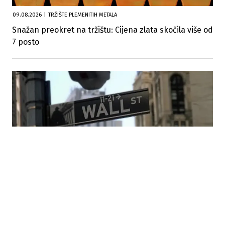
09.08.2026
|
TRŽIŠTE PLEMENITIH METALA
Snažan preokret na tržištu: Cijena zlata skočila više od
7 posto
07.08.2026
|
GLOBALNA TRŽIŠTA KAPITALA
Pad indeksa na Wall Streetu: Investitori oprezni zbog
oporavka cijena nafte