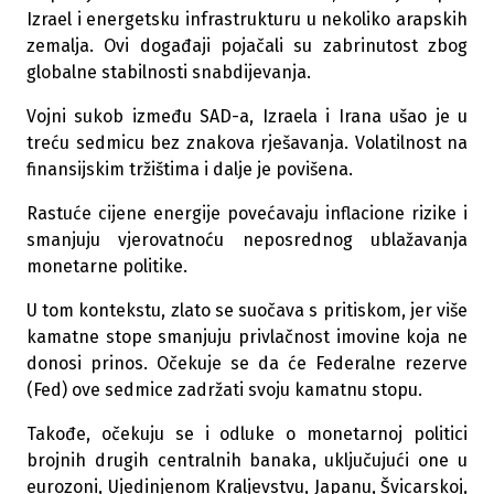
Izrael i energetsku infrastrukturu u nekoliko arapskih
zemalja. Ovi događaji pojačali su zabrinutost zbog
globalne stabilnosti snabdijevanja.
Vojni sukob između SAD-a, Izraela i Irana ušao je u
treću sedmicu bez znakova rješavanja. Volatilnost na
finansijskim tržištima i dalje je povišena.
Rastuće cijene energije povećavaju inflacione rizike i
smanjuju vjerovatnoću neposrednog ublažavanja
monetarne politike.
U tom kontekstu, zlato se suočava s pritiskom, jer više
kamatne stope smanjuju privlačnost imovine koja ne
donosi prinos. Očekuje se da će Federalne rezerve
(Fed) ove sedmice zadržati svoju kamatnu stopu.
Takođe, očekuju se i odluke o monetarnoj politici
brojnih drugih centralnih banaka, uključujući one u
eurozoni, Ujedinjenom Kraljevstvu, Japanu, Švicarskoj,