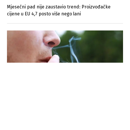
Mjesečni pad nije zaustavio trend: Proizvođačke
cijene u EU 4,7 posto više nego lani
05.08.2026
|
PODACI EUROSTATA
U EU smanjen broj svakodnevnih konzumenata
duhana na 16,5 posto