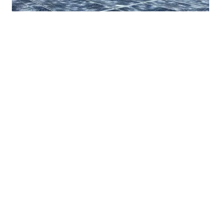
26.06.2024
|
OŠTEĆENO 12 SOLARNIH ELEKTRANA
Nakon nevremena u Doboj Istoku: Jesu li se štete na
solarnim elektranama mogle izbjeći?