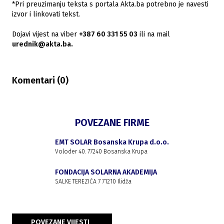
*Pri preuzimanju teksta s portala Akta.ba potrebno je navesti
izvor i linkovati tekst.
Dojavi vijest na viber
+387 60 331 55 03
ili na mail
urednik@akta.ba.
Komentari (
0
)
POVEZANE FIRME
EMT SOLAR Bosanska Krupa d.o.o.
Voloder 40. 77240 Bosanska Krupa
FONDACIJA SOLARNA AKADEMIJA
SALKE TEREZIĆA 7 71210 Ilidža
POVEZANE VIJESTI