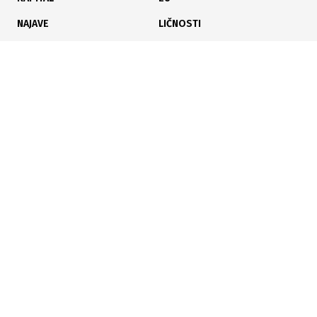
zaštititi
NAJAVE
LIČNOSTI
KARIJERA
PAUZA
ANALIZE
15.05.2025
|
JEDAN TEČAJ - DVA CERTIFIKATA
Poziv na Seminar za Lead Auditora – ISO 9001:2015
Poslujte bolje!