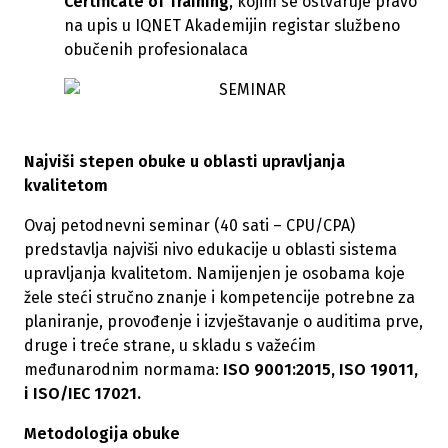
Certificate of Training
, kojim se ostvaruje pravo
na upis u IQNET Akademijin registar službeno
obučenih profesionalaca
Najviši stepen obuke u oblasti upravljanja
kvalitetom
Ovaj petodnevni seminar (40 sati – CPU/CPA)
predstavlja najviši nivo edukacije u oblasti sistema
upravljanja kvalitetom. Namijenjen je osobama koje
žele steći stručno znanje i kompetencije potrebne za
planiranje, provođenje i izvještavanje o auditima prve,
druge i treće strane, u skladu s važećim
međunarodnim normama:
ISO 9001:2015, ISO 19011,
i ISO/IEC 17021.
Metodologija obuke