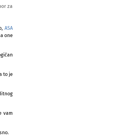
Svake srijede ostvarite
bor za
posebne popuste na gorivo
ASA Banka predstavlja stambeni
kredit uz fleksibilnu otplatu: Ratu
o,
ASA
skroji kako ti stoji!
za one
Pika se ako recikliraš!
ogičan
Plaćaj srcem za male velike
heroje
 a to je
ASA Banka donosi sve prednosti
štednje
ditnog
ASA Banka i Mastercard vas vode u
čarobni svijet Pariza i Barcelone
će vam
Štednja predstavlja ulaganje u
budućnost: Gdje je vaš novac
najsigurniji?
sno.