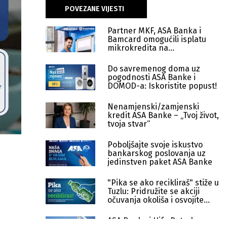
POVEZANE VIJESTI
Partner MKF, ASA Banka i
Bamcard omogućili isplatu
mikrokredita na
bankomatima
Do savremenog doma uz
pogodnosti ASA Banke i
DOMOD-a: Iskoristite popust!
Nenamjenski/zamjenski
kredit ASA Banke – „Tvoj život,
tvoja stvar“
Poboljšajte svoje iskustvo
bankarskog poslovanja uz
jedinstven paket ASA Banke
"Pika se ako recikliraš" stiže u
Tuzlu: Pridružite se akciji
očuvanja okoliša i osvojite
nagrade!
ASA Banka i Hifa Petrol: