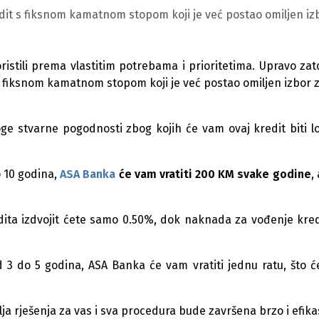
it s fiksnom kamatnom stopom koji je već postao omiljen iz
ristili prema vlastitim potrebama i prioritetima. Upravo zat
 fiksnom kamatnom stopom koji je već postao omiljen izbor 
oge stvarne pogodnosti zbog kojih će vam ovaj kredit biti l
 10 godina,
ASA Banka
će vam vratiti 200 KM svake godine
,
dita izdvojit ćete samo 0.50%, dok naknada za vođenje kre
 3 do 5 godina, ASA Banka će vam vratiti jednu ratu, što 
lja rješenja za vas i sva procedura bude završena brzo i efika