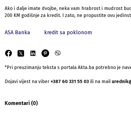
Ako i dalje imate dvojbe, neka vam hrabrost i mudrost bud
200 KM godišnje za kredit. I zato, ne propustite ovu jedin
ASA Banka
kredit sa poklonom
*Pri preuzimanju teksta s portala Akta.ba potrebno je navest
Dojavi vijest na viber
+387 60 331 55 03
ili na mail
urednik
Komentari (
0
)