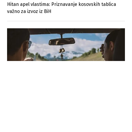
Hitan apel vlastima: Priznavanje kosovskih tablica
važno za izvoz iz BiH
05.08.2026
|
INSTRUKTOR VOŽNJE MOTORNIH VOZILA
Pravilnik o stjecanju zvanja instruktora vožnje
motornih vozila