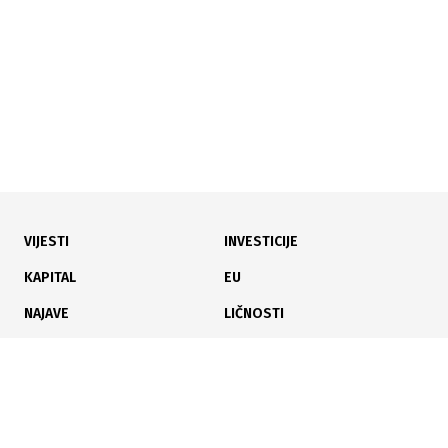
VIJESTI
INVESTICIJE
30.07.2026
|
NOVO PRAVO ZA BRANIOCE
KAPITAL
EU
Dom naroda FBiH usvojio zakon: Od 1. januara počinje
NAJAVE
LIČNOSTI
isplata boračkog dodatka
KARIJERA
PAUZA
ANALIZE