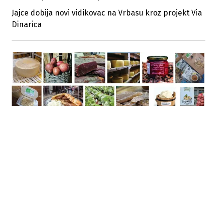
Jajce dobija novi vidikovac na Vrbasu kroz projekt Via
Dinarica
23.07.2026
|
IZBJEGNUTA KOLIZIJA
Usvojeni amandmani zaštitili sistem oznaka porijekla
hrane u BiH