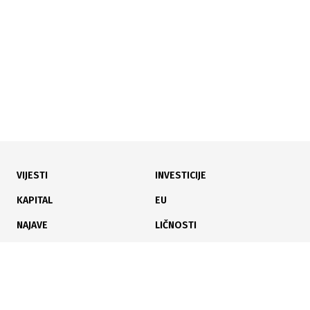
procijenjena na 1,7 milijardi KM
VIJESTI
INVESTICIJE
08.07.2026
|
ZAŠTITA PRIRODE
KAPITAL
EU
FBiH i UNDP osigurali 560.000 KM za proglašenje tri
NAJAVE
LIČNOSTI
nova zaštićena područja
KARIJERA
PAUZA
ANALIZE