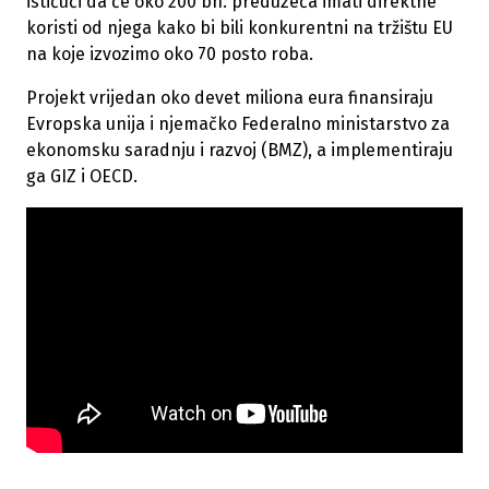
ističući da će oko 200 bh. preduzeća imati direktne
koristi od njega kako bi bili konkurentni na tržištu EU
na koje izvozimo oko 70 posto roba.
Projekt vrijedan oko devet miliona eura finansiraju
Evropska unija i njemačko Federalno ministarstvo za
ekonomsku saradnju i razvoj (BMZ), a implementiraju
ga GIZ i OECD.