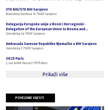
VTK BiH/STK BiH Sarajevo
Branislava Đurđeva 10 71000 Sarajevo
Delegacija Evropske unije u Bosni i Hercegovini -
Delegation of the European Union to Bosnia and
Herzegovina
Skenderija 3a 71000 Sarajevo
Ambasada Savezne Republike Njemačke u BiH Sarajevo
Skenderija 3 71000 Sarajevo
OECD Paris
2, rue André Pascal F-75775 Paris
Prikaži više
POVEZANE VIJESTI