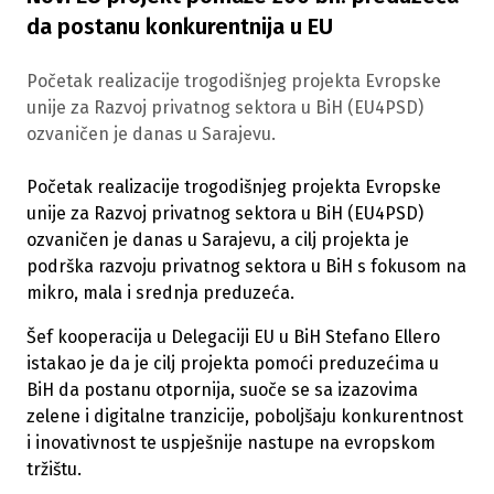
da postanu konkurentnija u EU
Početak realizacije trogodišnjeg projekta Evropske
unije za Razvoj privatnog sektora u BiH (EU4PSD)
ozvaničen je danas u Sarajevu.
Početak realizacije trogodišnjeg projekta Evropske
unije za Razvoj privatnog sektora u BiH (EU4PSD)
ozvaničen je danas u Sarajevu, a cilj projekta je
podrška razvoju privatnog sektora u BiH s fokusom na
mikro, mala i srednja preduzeća.
Šef kooperacija u Delegaciji EU u BiH Stefano Ellero
istakao je da je cilj projekta pomoći preduzećima u
BiH da postanu otpornija, suoče se sa izazovima
zelene i digitalne tranzicije, poboljšaju konkurentnost
i inovativnost te uspješnije nastupe na evropskom
tržištu.