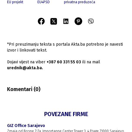
EU projekt
EU4PSD
privatna preduzeća
*Pri preuzimanju teksta s portala Akta.ba potrebno je navesti
izvor i linkovati tekst.
Dojavi vijest na viber
+387 60 331 55 03
ili na mail
urednik@akta.ba.
Komentari (
0
)
POVEZANE FIRME
GIZ Office Sarajevo
Zmaja od Bosne 7-7a, Importanne Center Tower 3, 4 Etage 71000 Sarajevo