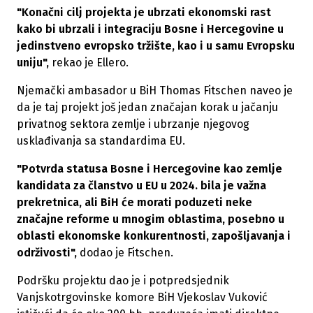
"Konačni cilj projekta je ubrzati ekonomski rast
kako bi ubrzali i integraciju Bosne i Hercegovine u
jedinstveno evropsko tržište, kao i u samu Evropsku
uniju",
rekao je Ellero.
Njemački ambasador u BiH Thomas Fitschen naveo je
da je taj projekt još jedan značajan korak u jačanju
privatnog sektora zemlje i ubrzanje njegovog
usklađivanja sa standardima EU.
"Potvrda statusa Bosne i Hercegovine kao zemlje
kandidata za članstvo u EU u 2024. bila je važna
prekretnica, ali BiH će morati poduzeti neke
značajne reforme u mnogim oblastima, posebno u
oblasti ekonomske konkurentnosti, zapošljavanja i
održivosti",
dodao je Fitschen.
Podršku projektu dao je i potpredsjednik
Vanjskotrgovinske komore BiH Vjekoslav Vuković