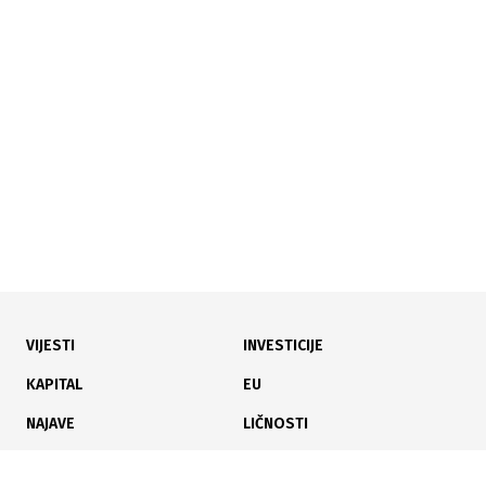
08.07.2026
|
U PREDMETU STEČAJA
Sud odbio žalbu Nove Željezare, u petak ročište o
uvođenju vanredne uprave
VIJESTI
INVESTICIJE
06.07.2026
|
ZBOG ZLOUPOTREBE SLUŽBENOG POLOŽAJA
KAPITAL
EU
H&P d.o.o. Zvornik podnio krivične prijave protiv
NAJAVE
LIČNOSTI
Nikšića i Lakića zbog Željezare Zenica
KARIJERA
PAUZA