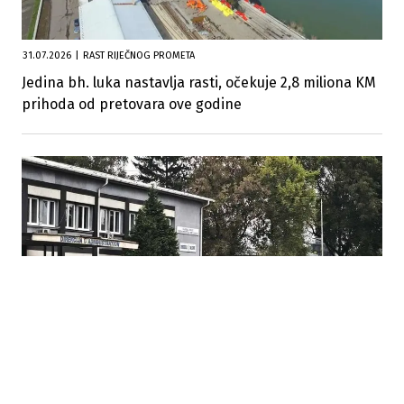
31.07.2026
|
RAST RIJEČNOG PROMETA
Jedina bh. luka nastavlja rasti, očekuje 2,8 miliona KM
prihoda od pretovara ove godine
23.07.2026
|
REZULTATI U ZBRINJAVANJU
Skoro 200 bivših radnika Koksare Lukavac pronašlo
novi posao