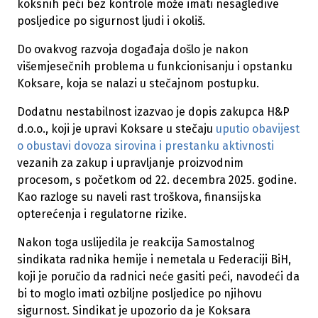
koksnih peći bez kontrole može imati nesagledive
posljedice po sigurnost ljudi i okoliš.
Do ovakvog razvoja događaja došlo je nakon
višemjesečnih problema u funkcionisanju i opstanku
Koksare, koja se nalazi u stečajnom postupku.
Dodatnu nestabilnost izazvao je dopis zakupca H&P
d.o.o., koji je upravi Koksare u stečaju
uputio obavijest
o obustavi dovoza sirovina i prestanku aktivnosti
vezanih za zakup i upravljanje proizvodnim
procesom, s početkom od 22. decembra 2025. godine.
Kao razloge su naveli rast troškova, finansijska
opterećenja i regulatorne rizike.
Nakon toga uslijedila je reakcija Samostalnog
sindikata radnika hemije i nemetala u Federaciji BiH,
koji je poručio da radnici neće gasiti peći, navodeći da
bi to moglo imati ozbiljne posljedice po njihovu
sigurnost. Sindikat je upozorio da je Koksara