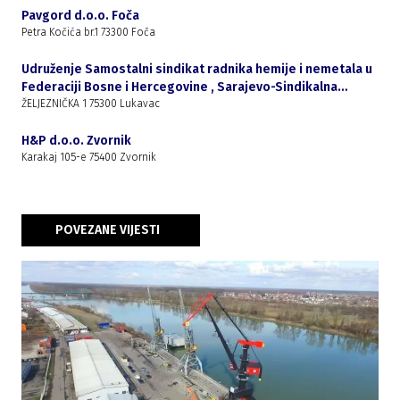
Pavgord d.o.o. Foča
Petra Kočića br.1 73300 Foča
Udruženje Samostalni sindikat radnika hemije i nemetala u
Federaciji Bosne i Hercegovine , Sarajevo-Sindikalna
organizacija Global ispat koksna industrija LUKAVAC
ŽELJEZNIČKA 1 75300 Lukavac
H&P d.o.o. Zvornik
Karakaj 105-e 75400 Zvornik
POVEZANE VIJESTI