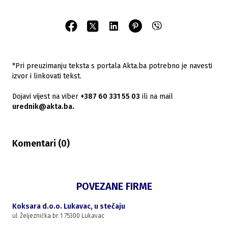
*Pri preuzimanju teksta s portala Akta.ba potrebno je navesti
izvor i linkovati tekst.
Dojavi vijest na viber
+387 60 331 55 03
ili na mail
urednik@akta.ba.
Komentari (
0
)
POVEZANE FIRME
Koksara d.o.o. Lukavac, u stečaju
ul. Željeznička br. 1 75300 Lukavac