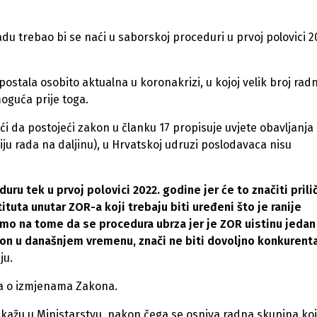
 trebao bi se naći u saborskoj proceduri u prvoj polovici 2
 postala osobito aktualna u koronakrizi, u kojoj velik broj rad
moguća prije toga.
i da postojeći zakon u članku 17 propisuje uvjete obavljanja
ju rada na daljinu), u Hrvatskoj udruzi poslodavaca nisu
u tek u prvoj polovici 2022. godine jer će to značiti prili
tuta unutar ZOR-a koji trebaju biti uređeni što je ranije
 ćemo na tome da se procedura ubrza jer je ZOR uistinu jedan
akon u današnjem vremenu, znači ne biti dovoljno konkurent
ju.
era o izmjenama Zakona.
a, kažu u Ministarstvu, nakon čega se osniva radna skupina koj