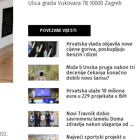
Ulica grada Vukovara 78 10000 Zagreb
POVEZANE VIJESTI
Hrvatska vlada objavila nove
cijene goriva, poskupljuju
benzin i dizel
Može li Unska pruga nakon tri
decenije čekanja konačno
dobiti novu šansu?
Hrvatska ulaže 10 miliona
eura u 229 projekata u BiH
Novi Travnik dobio
savremenu lamelu Doma
zdravlja nakon ulaganja od 2
miliona KM
022.
Najveći sportski projekt u