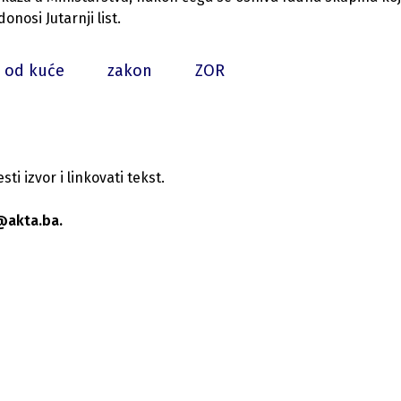
nosi Jutarnji list.
 od kuće
zakon
ZOR
i izvor i linkovati tekst.
@akta.ba.