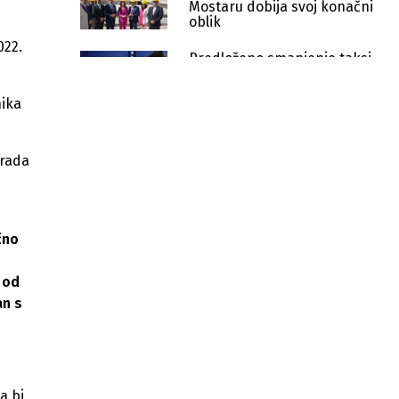
Mostaru dobija svoj konačni
oblik
022.
Predloženo smanjenje taksi
za CEMT i bilateralne dozvole,
uštede milion KM godišnje
nika
Posavski kanton dodijelio 500.000
KM za modernizaciju i digitalizaciju
privrede
 rada
BiH i Hrvatska potpisale novi
sporazum o graničnim prelazima
čno
Krišto i Plenković u ponedjeljak
potpisuju sporazum o graničnim
prelazima
 od
an s
Hrvatska izdvaja 3,55 miliona eura za
projekte Katoličke crkve u BiH, Srbiji
i SAD-u
Hrvatska uvodi kazne za rad na
crno: Kazna do 8.000 eura po
a bi