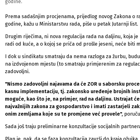
godine.
Prema sadašnjim procjenama, prijedlog novog Zakona o radu
godine, kažu u Ministarstvu rada, piše u petak Jutarnji list.
Drugim riječima, ni nova regulacija rada na daljinu, koja je
radi od kuće, a o kojoj se priča od prošle jeseni, neće biti 
I dok u sindikatu smatraju da nema razloga za žurbu, buduć
na izdvojenom mjestu (to smatraju primjerenim za regulaci
zadovoljni.
"Nismo zadovoljni najavama da će ZOR u saborsku procedur
kasnu implementaciju, tj. zakonsko uređenje brojnih insti
moguće, kao što je, na primjer, rad na daljinu. Ustrajat
najvažnijih zakona za gospodarstvo i imati zastarjeli z
onim zemljama koje su te promjene već provele",
poruču
Sada još traju preliminarne konzultacije socijalnih partn
Plan je, pak, da se faza konzultacija završi do kraja ožujk