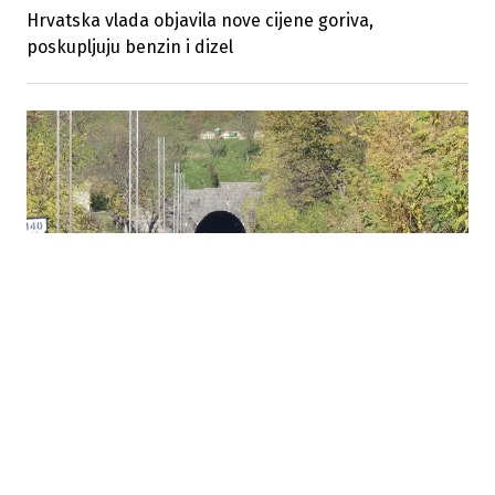
Hrvatska vlada objavila nove cijene goriva,
poskupljuju benzin i dizel
25.07.2026
|
NOVA STUDIJA BUDI NADU
Može li Unska pruga nakon tri decenije čekanja
konačno dobiti novu šansu?