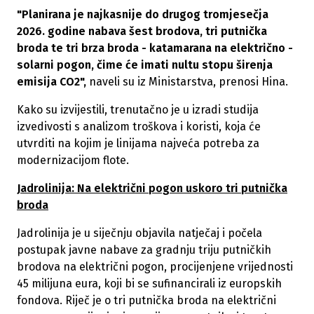
"Planirana je najkasnije do drugog tromjesečja
2026. godine nabava šest brodova, tri putnička
broda te tri brza broda - katamarana na električno -
solarni pogon, čime će imati nultu stopu širenja
emisija CO2",
naveli su iz Ministarstva, prenosi Hina.
Kako su izvijestili, trenutačno je u izradi studija
izvedivosti s analizom troškova i koristi, koja će
utvrditi na kojim je linijama najveća potreba za
modernizacijom flote.
Jadrolinija: Na električni pogon uskoro tri putnička
broda
Jadrolinija je u siječnju objavila natječaj i počela
postupak javne nabave za gradnju triju putničkih
brodova na električni pogon, procijenjene vrijednosti
45 milijuna eura, koji bi se sufinancirali iz europskih
fondova. Riječ je o tri putnička broda na električni