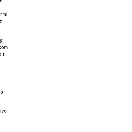
e
Utvrđen Prijedlog zakona o
gasu FBiH
ormi
z
ng
ikom
iti
ko
avo