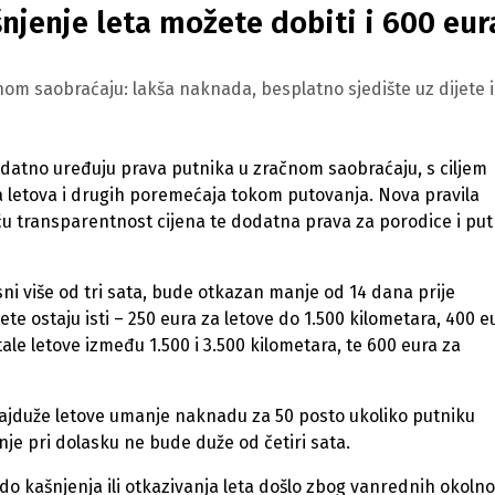
njenje leta možete dobiti i 600 eur
om saobraćaju: lakša naknada, besplatno sjedište uz dijete i
odatno uređuju prava putnika u zračnom saobraćaju, s ciljem
ja letova i drugih poremećaja tokom putovanja. Nova pravila
ću transparentnost cijena te dodatna prava za porodice i put
ni više od tri sata, bude otkazan manje od 14 dana prije
te ostaju isti – 250 eura za letove do 1.500 kilometara, 400 e
ale letove između 1.500 i 3.500 kilometara, te 600 eura za
jduže letove umanje naknadu za 50 posto ukoliko putniku
e pri dolasku ne bude duže od četiri sata.
 do kašnjenja ili otkazivanja leta došlo zbog vanrednih okolno