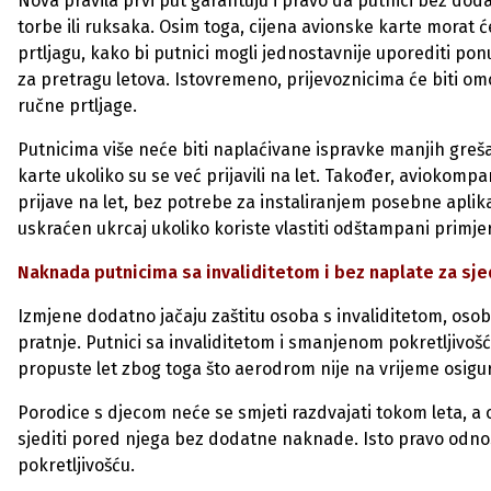
Nova pravila prvi put garantuju i pravo da putnici bez do
torbe ili ruksaka. Osim toga, cijena avionske karte morat 
prtljagu, kako bi putnici mogli jednostavnije uporediti pon
za pretragu letova. Istovremeno, prijevoznicima će biti o
ručne prtljage.
Putnicima više neće biti naplaćivane ispravke manjih greš
karte ukoliko su se već prijavili na let. Također, aviokomp
prijave na let, bez potrebe za instaliranjem posebne aplika
uskraćen ukrcaj ukoliko koriste vlastiti odštampani primje
Naknada putnicima sa invaliditetom i bez naplate za sjed
Izmjene dodatno jačaju zaštitu osoba s invaliditetom, osob
pratnje. Putnici sa invaliditetom i smanjenom pokretljivo
propuste let zbog toga što aerodrom nije na vrijeme osigur
Porodice s djecom neće se smjeti razdvajati tokom leta, a
sjediti pored njega bez dodatne naknade. Isto pravo odnos
pokretljivošću.