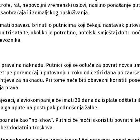
trofe, rat, nepovoljni vremenski uslovi, nasilno ponašanje pu
saobraćaja ili zemaljskog opsluživanja.
imati obavezu brinuti o putnicima koji čekaju nastavak putov
tri sata te, ukoliko je potrebno, hotelski smještaj do tri noć
jevoznika.
 prava na naknadu. Putnici koji se odluče za povrat novca u
retrpe poremećaj u putovanju u roku od četiri dana po završe
htjeva za naknadu. Pri tome neće biti obavezni koristiti pos
oja prava.
eseci, a aviokompanije će imati 30 dana da isplate odštetu il
da ga upute na postupak podnošenja žalbe.
znate kao "no-show". Putnici će moći iskoristiti povratni let
, bez dodatnih troškova.