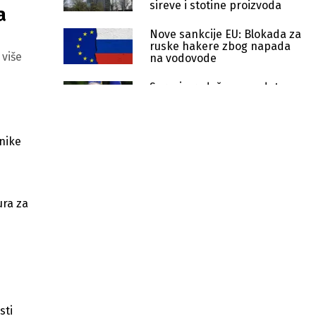
sireve i stotine proizvoda
a
Nove sankcije EU: Blokada za
ruske hakere zbog napada
 više
na vodovode
Soreci produžen mandat na
još dvije godine
Skandal potresa FIFA-u: Evropski
nike
parlament traži istragu Infantina
Europska komisija reagovala na
sporazum RS i Moskve: Entiteti
ura za
moraju poštovati Ustav BiH
Rast cijena mijenja raspoloženje u
EU: Građani strahuju od siromaštva
EU ukinula oslobođenje od carina za
pakete do 150 eura, nova pravila e-
trgovine
sti