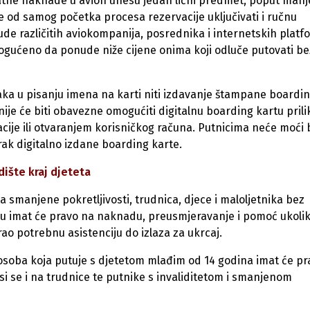
datne naknade u avion unesu jedan lični predmet, poput manj
će od samog početka procesa rezervacije uključivati i ručnu
ude različitih aviokompanija, posrednika i internetskih platf
mogućeno da ponude niže cijene onima koji odluče putovati be
aka u pisanju imena na karti niti izdavanje štampane boardi
anije će biti obavezne omogućiti digitalnu boarding kartu pril
cije ili otvaranjem korisničkog računa. Putnicima neće moći b
rak digitalno izdane boarding karte.
ište kraj djeteta
a smanjene pokretljivosti, trudnica, djece i maloljetnika bez
šću imat će pravo na naknadu, preusmjeravanje i pomoć ukoli
ao potrebnu asistenciju do izlaza za ukrcaj.
 osoba koja putuje s djetetom mlađim od 14 godina imat će pr
i se i na trudnice te putnike s invaliditetom i smanjenom