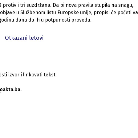
 protiv i tri suzdržana. Da bi nova pravila stupila na snagu,
objave u Službenom listu Europske unije, propisi će početi važ
 godinu dana da ih u potpunosti provedu.
Otkazani letovi
i izvor i linkovati tekst.
@akta.ba.