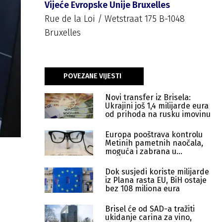
Vijeće Evropske Unije Bruxelles
Rue de la Loi / Wetstraat 175 B-1048
Bruxelles
POVEZANE VIJESTI
Novi transfer iz Brisela:
Ukrajini još 1,4 milijarde eura
od prihoda na rusku imovinu
Europa pooštrava kontrolu
Metinih pametnih naočala,
moguća i zabrana u
Njemačkoj
Dok susjedi koriste milijarde
iz Plana rasta EU, BiH ostaje
bez 108 miliona eura
Brisel će od SAD-a tražiti
ukidanje carina za vino,