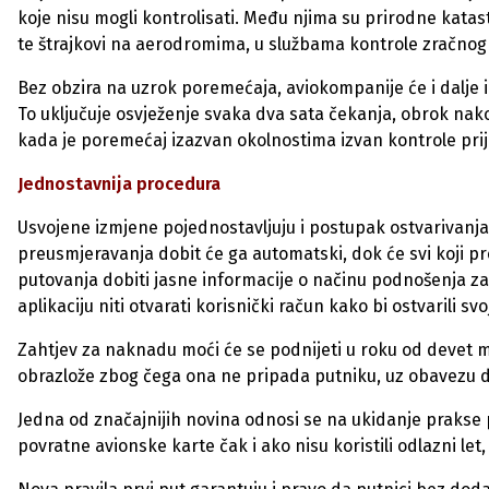
koje nisu mogli kontrolisati. Među njima su prirodne katas
te štrajkovi na aerodromima, u službama kontrole zračnog 
Bez obzira na uzrok poremećaja, aviokompanije će i dalje 
To uključuje osvježenje svaka dva sata čekanja, obrok nakon 
kada je poremećaj izazvan okolnostima izvan kontrole pri
Jednostavnija procedura
Usvojene izmjene pojednostavljuju i postupak ostvarivanja
preusmjeravanja dobit će ga automatski, dok će svi koji p
putovanja dobiti jasne informacije o načinu podnošenja za
aplikaciju niti otvarati korisnički račun kako bi ostvarili sv
Zahtjev za naknadu moći će se podnijeti u roku od devet mj
obrazlože zbog čega ona ne pripada putniku, uz obavezu 
Jedna od značajnijih novina odnosi se na ukidanje prakse po
povratne avionske karte čak i ako nisu koristili odlazni let