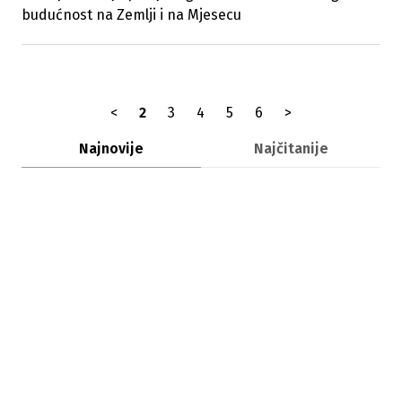
budućnost na Zemlji i na Mjesecu
<
2
3
4
5
6
>
Najnovije
Najčitanije