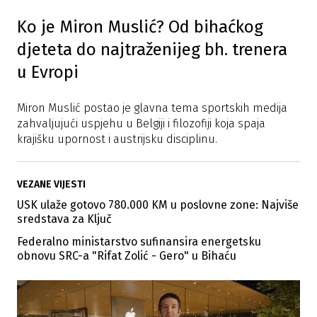
Ko je Miron Muslić? Od bihaćkog
djeteta do najtraženijeg bh. trenera
u Evropi
Miron Muslić postao je glavna tema sportskih medija
zahvaljujući uspjehu u Belgiji i filozofiji koja spaja
krajišku upornost i austrijsku disciplinu.
VEZANE VIJESTI
USK ulaže gotovo 780.000 KM u poslovne zone: Najviše
sredstava za Ključ
Federalno ministarstvo sufinansira energetsku
obnovu SRC-a "Rifat Zolić - Gero" u Bihaću