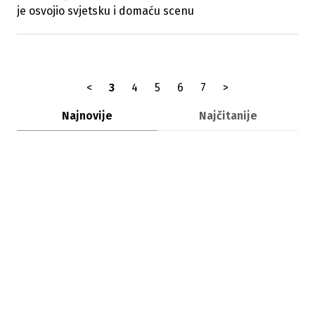
je osvojio svjetsku i domaću scenu
<
3
4
5
6
7
>
Najnovije
Najčitanije