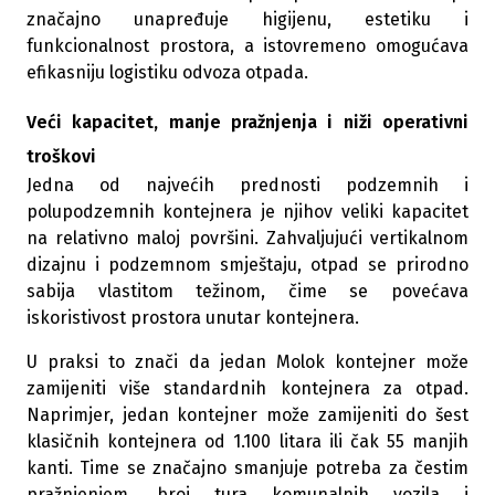
značajno unapređuje higijenu, estetiku i
funkcionalnost prostora, a istovremeno omogućava
efikasniju logistiku odvoza otpada.
Veći kapacitet, manje pražnjenja i niži operativni
troškovi
Jedna od najvećih prednosti podzemnih i
polupodzemnih kontejnera je njihov veliki kapacitet
na relativno maloj površini. Zahvaljujući vertikalnom
dizajnu i podzemnom smještaju, otpad se prirodno
sabija vlastitom težinom, čime se povećava
iskoristivost prostora unutar kontejnera.
U praksi to znači da jedan Molok kontejner može
zamijeniti više standardnih kontejnera za otpad.
Naprimjer, jedan kontejner može zamijeniti do šest
klasičnih kontejnera od 1.100 litara ili čak 55 manjih
kanti. Time se značajno smanjuje potreba za čestim
pražnjenjem, broj tura komunalnih vozila i