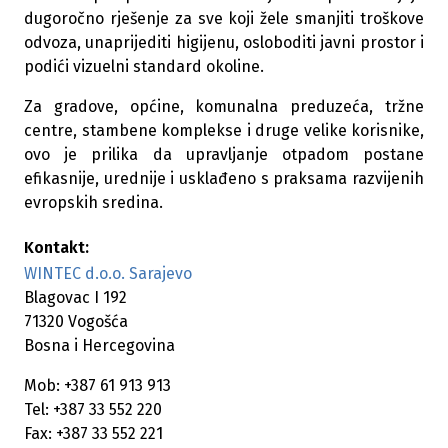
dugoročno rješenje za sve koji žele smanjiti troškove
odvoza, unaprijediti higijenu, osloboditi javni prostor i
podići vizuelni standard okoline.
Za gradove, općine, komunalna preduzeća, tržne
centre, stambene komplekse i druge velike korisnike,
ovo je prilika da upravljanje otpadom postane
efikasnije, urednije i usklađeno s praksama razvijenih
evropskih sredina.
Kontakt:
WINTEC d.o.o. Sarajevo
Blagovac I 192
71320 Vogošća
Bosna i Hercegovina
Mob: +387 61 913 913
Tel: +387 33 552 220
Fax: +387 33 552 221