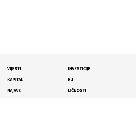
07.11.2022
Autosmećari Wintec - pametan izbor! (Foto)
VIJESTI
INVESTICIJE
KAPITAL
EU
NAJAVE
LIČNOSTI
KARIJERA
PAUZA
ANALIZE