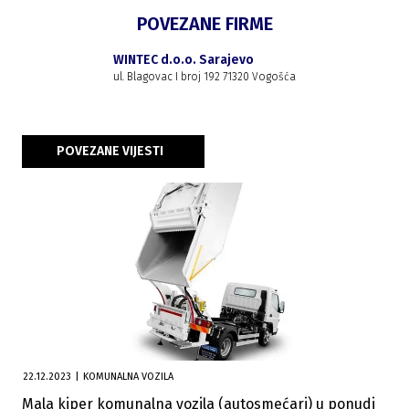
POVEZANE FIRME
WINTEC d.o.o. Sarajevo
ul. Blagovac I broj 192 71320 Vogošća
POVEZANE VIJESTI
22.12.2023
|
KOMUNALNA VOZILA
Mala kiper komunalna vozila (autosmećari) u ponudi