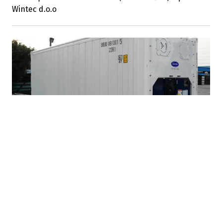
Wintec d.o.o
06.11.2023
|
KONTEJNER CARRIER
Rješenje za transport i skladištenje lako kvarljivih
proizvoda