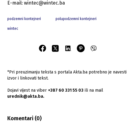
E-mail: wintec@wintec.ba
podzemni kontejneri
polupodzemni kontejneri
wintec
*Pri preuzimanju teksta s portala Akta.ba potrebno je navesti
izvor i linkovati tekst.
Dojavi vijest na viber
+387 60 331 55 03
ili na mail
urednik@akta.ba.
Komentari (
0
)