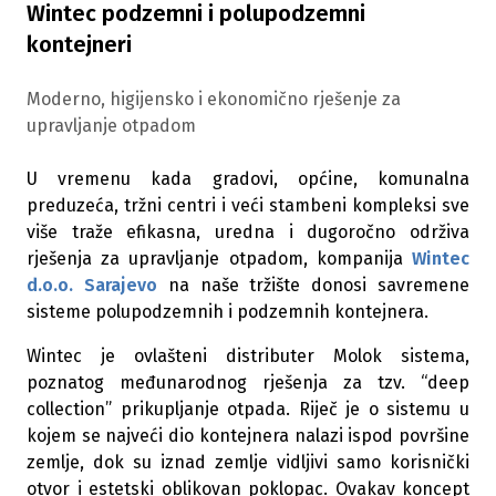
Wintec podzemni i polupodzemni
kontejneri
Moderno, higijensko i ekonomično rješenje za
upravljanje otpadom
U vremenu kada gradovi, općine, komunalna
preduzeća, tržni centri i veći stambeni kompleksi sve
više traže efikasna, uredna i dugoročno održiva
rješenja za upravljanje otpadom, kompanija
Wintec
d.o.o. Sarajevo
na naše tržište donosi savremene
sisteme polupodzemnih i podzemnih kontejnera.
Wintec je ovlašteni distributer Molok sistema,
poznatog međunarodnog rješenja za tzv. “deep
collection” prikupljanje otpada. Riječ je o sistemu u
kojem se najveći dio kontejnera nalazi ispod površine
zemlje, dok su iznad zemlje vidljivi samo korisnički
otvor i estetski oblikovan poklopac. Ovakav koncept