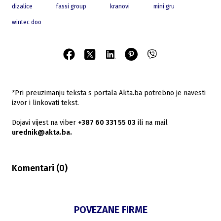
dizalice
fassi group
kranovi
mini gru
wintec doo
*Pri preuzimanju teksta s portala Akta.ba potrebno je navesti
izvor i linkovati tekst.
Dojavi vijest na viber
+387 60 331 55 03
ili na mail
urednik@akta.ba.
Komentari (
0
)
POVEZANE FIRME