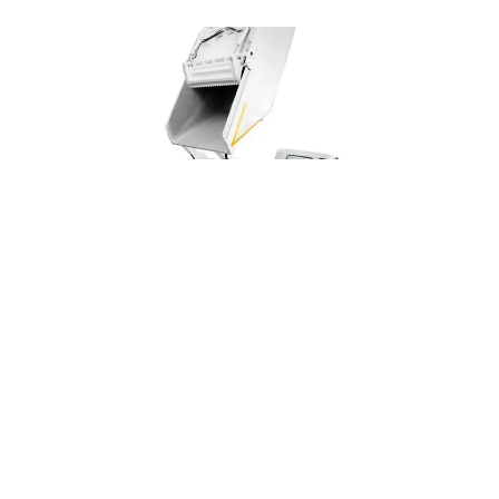
22.12.2023
|
KOMUNALNA VOZILA
Mala kiper komunalna vozila (autosmećari) u ponudi
Wintec d.o.o