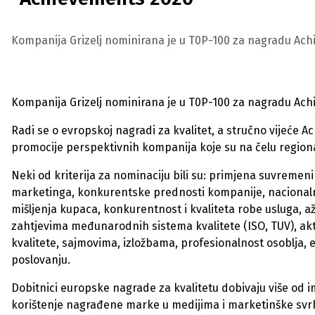
Kompanija Grizelj nominirana je u T0P-100 za nagradu Ac
Kompanija Grizelj nominirana je u T0P-100 za nagradu Ac
Radi se o evropskoj nagradi za kvalitet, a stručno vijeće A
promocije perspektivnih kompanija koje su na čelu region
Neki od kriterija za nominaciju bili su: primjena suvremeni
marketinga, konkurentske prednosti kompanije, nacionaln
mišljenja kupaca, konkurentnost i kvaliteta robe usluga, a
zahtjevima međunarodnih sistema kvalitete (ISO, TUV), a
kvalitete, sajmovima, izložbama, profesionalnost osoblja, 
poslovanju.
Dobitnici europske nagrade za kvalitetu dobivaju više od i
korištenje nagrađene marke u medijima i marketinške svr