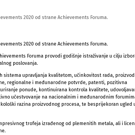
hievements 2020 od strane Achievements Foruma.
hievements 2020 od strane Achievements Foruma.
chievements Foruma provodi godišnje istraživanje u cilju izbor
alnog poslovanja.
h sistema upravljanja kvalitetom, učinkovitost rada, proizvod
e, regionalne i međunarodne potvrde, patenti, pozitivna
žuriranje ponude, kontinuirana kontrola kvalitete, udovoljava
ktivno učestvovanje na nacionalnim i međunarodnim forumim
ekološki razina proizvodnog procesa, te besprijekoran ugled 
mpresivnog trofeja izrađenog od plemenitih metala, ali i lice
he.