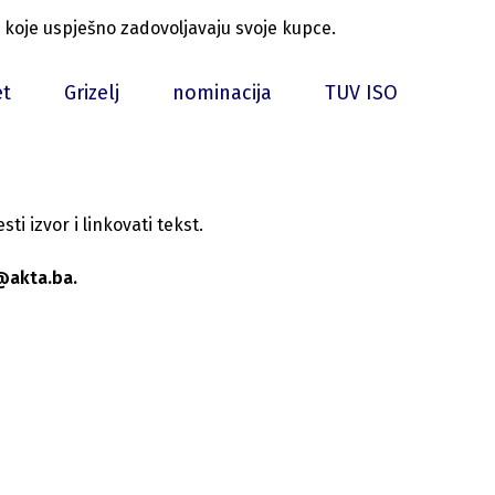
koje uspješno zadovoljavaju svoje kupce.
et
Grizelj
nominacija
TUV ISO
i izvor i linkovati tekst.
@akta.ba.