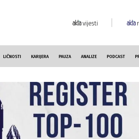
vijesti
LIČNOSTI
KARIJERA
PAUZA
ANALIZE
PODCAST
P