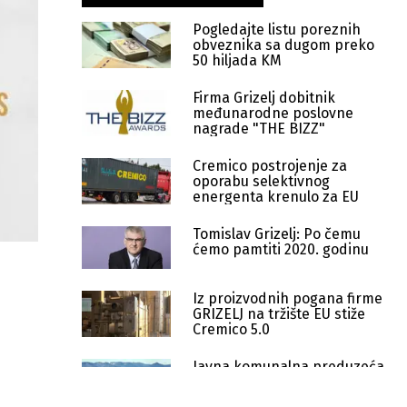
Pogledajte listu poreznih
obveznika sa dugom preko
50 hiljada KM
Firma Grizelj dobitnik
međunarodne poslovne
nagrade "THE BIZZ"
Cremico postrojenje za
oporabu selektivnog
energenta krenulo za EU
Tomislav Grizelj: Po čemu
ćemo pamtiti 2020. godinu
Iz proizvodnih pogana firme
GRIZELJ na tržište EU stiže
Cremico 5.0
Javna komunalna preduzeća
mogu doprinijeti smanjenju
aerozagađenja