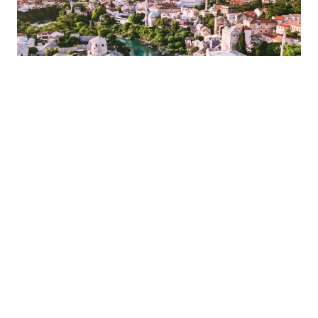
23.02.2024
|
VAŽAN PROJEKAT
Kroz investicije iz dijaspore, grad na Neretvi vraća
Mostarce iz svijeta