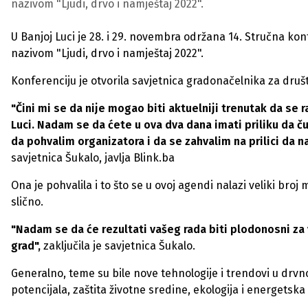
nazivom "Ljudi, drvo i namještaj 2022".
U Banjoj Luci je 28. i 29. novembra održana 14. Stručna kon
nazivom "Ljudi, drvo i namještaj 2022".
Konferenciju je otvorila savjetnica gradonačelnika za druš
"Čini mi se da nije mogao biti aktuelniji trenutak da se r
Luci. Nadam se da ćete u ova dva dana imati priliku da č
da pohvalim organizatora i da se zahvalim na prilici da 
savjetnica Šukalo, javlja Blink.ba
Ona je pohvalila i to što se u ovoj agendi nalazi veliki b
slično.
"Nadam se da će rezultati vašeg rada biti plodonosni za v
grad",
zaključila je savjetnica Šukalo.
Generalno, teme su bile nove tehnologije i trendovi u drvnoj
potencijala, zaštita životne sredine, ekologija i energetska