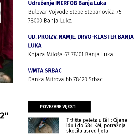
Udruženje INERFOB Banja Luka
Bulevar Vojvode Stepe Stepanovića 75
78000 Banja Luka
UD. PROIZV. NAMJE. DRVO-KLASTER BANJA
LUKA
Knjaza Miloša 67 78101 Banja Luka
WMTA SRBAC
Danka Mitrova bb 78420 Srbac
POVEZANE VIJESTI
22"
Tržište peleta u BiH: Cijene
idu i do 684 KM, potražnja
skočila usred ljeta