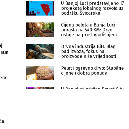
U Banjoj Luci predstavljeno 17
projekata lokalnog razvoja uz
podršku Švicarske
Cijena peleta u Banja Luci
porasla na 540 KM: Drvo
ostaje na prošlogodišnjem
nivou
oj
Drvna industrija BiH: Blagi
pad izvoza, fokus na
oram
proizvode niže vrijednosti
Pelet i ogrevno drvo: Stabilne
cijene i dobra ponuda
era i
U Banjaluci održan Smart City
Forum
Zanimljive inovacije
predstavljene u Domu
omladine: Od robotske ruke
ća.
do autopilota