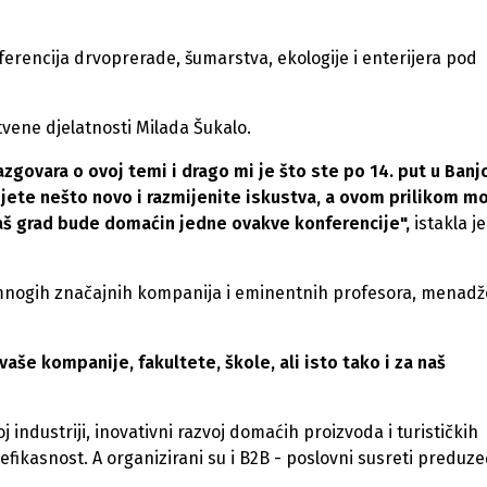
ferencija drvoprerade, šumarstva, ekologije i enterijera pod
tvene djelatnosti Milada Šukalo.
azgovara o ovoj temi i drago mi je što ste po 14. put u Banj
ujete nešto novo i razmijenite iskustva, a ovom prilikom m
naš grad bude domaćin jedne ovakve konferencije",
istakla je
roj mnogih značajnih kompanija i eminentnih profesora, menadž
aše kompanije, fakultete, škole, ali isto tako i za naš
 industriji, inovativni razvoj domaćih proizvoda i turističkih
 efikasnost. A organizirani su i B2B - poslovni susreti preduze