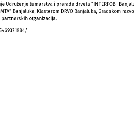
je Udruženje šumarstva i prerade drveta "INTERFOB" Banjal
"WMTA" Banjaluka, Klasterom DRVO Banjaluka, Gradskom razv
 partnerskih otganizacija.
5469371984/