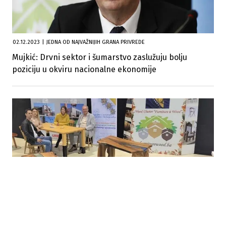
02.12.2023
|
JEDNA OD NAJVAŽNIJIH GRANA PRIVREDE
Mujkić: Drvni sektor i šumarstvo zaslužuju bolju
poziciju u okviru nacionalne ekonomije
01.11.2023
|
MEĐUNARODNA POSLOVNA KONFERENCIJA
Sarajevo Wood Days u Skenderiji 2. i 3. novembra