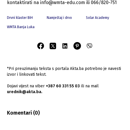
kontaktirati na
info@wmta-edu.com
ili 066/820-751
Drvni klaster BiH
Namještaj i drvo
Solar Academy
WMTA Banja Luka
*Pri preuzimanju teksta s portala Akta.ba potrebno je navesti
izvor i linkovati tekst.
Dojavi vijest na viber
+387 60 331 55 03
ili na mail
urednik@akta.ba.
Komentari (
0
)