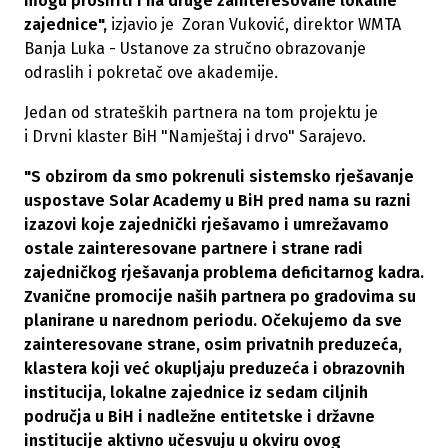
mogu proširiti i na druge zainteresovane lokalne
zajednice",
izjavio je Zoran Vuković, direktor WMTA
Banja Luka - Ustanove za stručno obrazovanje
odraslih i pokretač ove akademije.
Jedan od strateških partnera na tom projektu je
i Drvni klaster BiH "Namještaj i drvo" Sarajevo.
"S obzirom da smo pokrenuli sistemsko rješavanje
uspostave Solar Academy u BiH pred nama su razni
izazovi koje zajednički rješavamo i umrežavamo
ostale zainteresovane partnere i strane radi
zajedničkog rješavanja problema deficitarnog kadra.
Zvanične promocije naših partnera po gradovima su
planirane u narednom periodu. Očekujemo da sve
zainteresovane strane, osim privatnih preduzeća,
klastera koji već okupljaju preduzeća i obrazovnih
institucija, lokalne zajednice iz sedam ciljnih
područja u BiH i nadležne entitetske i državne
institucije aktivno učesvuju u okviru ovog