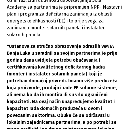
Osim različitih aktivnosti uspostavljanja Solar
Academy sa partnerima je pripremljen NPP- Nastavni
plan i program za deficitarna zanimanja iz oblasti
energetske efikasnosti (EE) i to prije svega za
zanimanja monter solarnih panela i instalater
solarnih panela.
"Ustanova za stručno obrazovanje odraslih WMTA
Banja Luka u saradnji sa svojim partnerima je prije
godinu dana uvidjela potrebu obučavanja i
certifikovanja kvalitetnog deficitarnog kadra
(monter i instalater solarnih panela) koji je
potreban domaćoj privredi. Imamo više preduzeća
koja proizvode, prodaju i rade EE solarne sisteme,
ali nema ko da ih montira ili su vrlo ograničeni
kapaciteti. Na ovaj način unapređujemo kvalitet i
kapacitet rada domaćih preduzeća u ovom i
povezanim sektorima. Obuke će se održavati u
lokalnim zajednicama partnerima, a po potrebi se