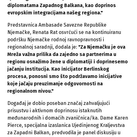
diplomatama Zapadnog Balkana, kao doprinos
evropskim integracijama našeg regiona."
Predstavnica Ambasade Savezne Republike
Njemačke, Renata Rat osvrćući se na kontinuiranu
podršku Njemačke rodnoj ravnopravnosti i
regionalnoj saradnji, dodala je:
"Za Njemačku je ova
Mreža važna prilika da zajedno sa partnerima u
regionu osnažimo žene u diplomatiji i doprinesemo
jačanju institucija. Kao inicijator Berlinskog
procesa, ponosni smo što podržavamo inicijative
koje jačaju preuzimanje odgovornosti na
regionalnom nivou."
Događaj je dobio poseban značaj zahvaljujući
prisustvu i aktivnom doprinosu istaknutih
međunarodnih i domaćih zvaničnica/ka. Dame Karen
Pierce, specijalna izaslanica Ujedinjenog Kraljevstva
za Zapadni Balkan, predvodila je panel diskusiju u