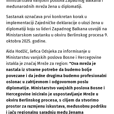
ministarstava vanjskih poslova Zapadnog Balkana i
međunarodnih mreža žena u diplomatiji.
Sastanak označava prvi konkretan korak u
implementaciji Zajedničke deklaracije o ulozi žena u
diplomatiji koju su lideri Zapadnog Balkana usvojili na
Ministarskom sastanku u okviru Berlinskog procesa 9.
oktobra 2025. godine.
Aida Hodžić, šefica Odsjeka za informisanje u
Ministarstvu vanjskih poslova Bosne i Hercegovine
istakla je značaj Mreže za region:
"Ova mreža je
nastala iz stvarne potrebe da budemo bolje
povezane i da jedne drugima budemo profesionalni
oslonac u zahtjevnom i odgovornom poslu
diplomatije. Ministarstvo vanjskih poslova Bosne i
Hercegovine iniciralo je uspostavljanje Mreže u
okviru Berlinskog procesa, s ciljem da stvorimo
prostor za razmjenu iskustava, međusobnu podršku
i jaču regionalnu saradnju među ženama