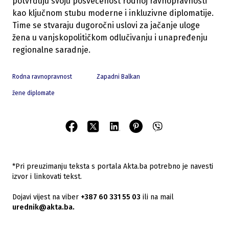
potvrđuju svoju posvećenost rodnoj ravnopravnosti
kao ključnom stubu moderne i inkluzivne diplomatije.
Time se stvaraju dugoročni uslovi za jačanje uloge
žena u vanjskopolitičkom odlučivanju i unapređenju
regionalne saradnje.
Rodna ravnopravnost
Zapadni Balkan
žene diplomate
*Pri preuzimanju teksta s portala Akta.ba potrebno je navesti
izvor i linkovati tekst.
Dojavi vijest na viber
+387 60 331 55 03
ili na mail
urednik@akta.ba.