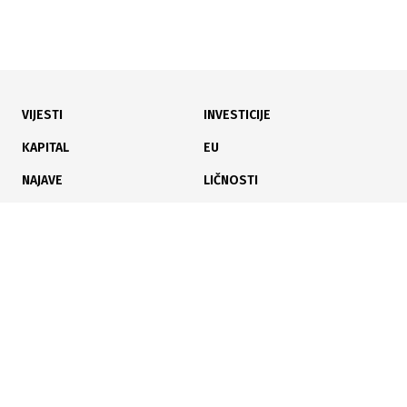
VIJESTI
INVESTICIJE
10.07.2026
|
BEZ KVORUMA
KAPITAL
EU
Vijeće ministara BiH nije proglasilo 11. juli danom
NAJAVE
LIČNOSTI
žalosti
KARIJERA
PAUZA
ANALIZE