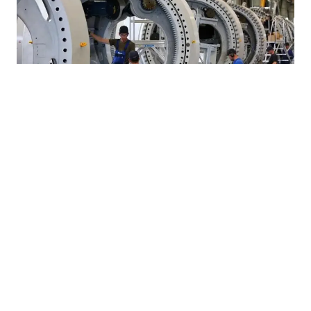
17.07.2026
|
KRIZA EVROPSKOG GIGANTA
Alarm u Njemačkoj: Industrija gubi 15.000 radnih
mjesta mjesečno