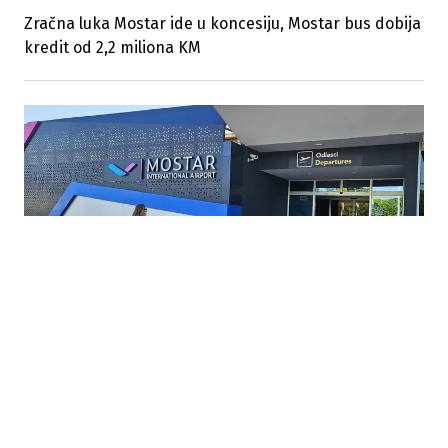
Zračna luka Mostar ide u koncesiju, Mostar bus dobija
kredit od 2,2 miliona KM
11.06.2026
|
POLITIČKI SUKOB U MOSTARU ODGODIO ODLUKU
Američki AAFS bez koncesije za Zračnu luku Mostar