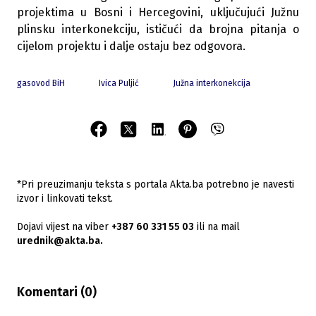
projektima u Bosni i Hercegovini, uključujući Južnu
plinsku interkonekciju, ističući da brojna pitanja o
cijelom projektu i dalje ostaju bez odgovora.
gasovod BiH
Ivica Puljić
Južna interkonekcija
*Pri preuzimanju teksta s portala Akta.ba potrebno je navesti
izvor i linkovati tekst.
Dojavi vijest na viber
+387 60 331 55 03
ili na mail
urednik@akta.ba.
Komentari (
0
)