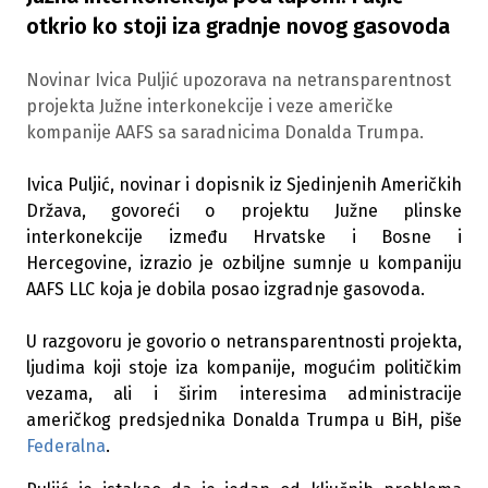
otkrio ko stoji iza gradnje novog gasovoda
Novinar Ivica Puljić upozorava na netransparentnost
projekta Južne interkonekcije i veze američke
kompanije AAFS sa saradnicima Donalda Trumpa.
Ivica Puljić, novinar i dopisnik iz Sjedinjenih Američkih
Država, govoreći o projektu Južne plinske
interkonekcije između Hrvatske i Bosne i
Hercegovine, izrazio je ozbiljne sumnje u kompaniju
AAFS LLC koja je dobila posao izgradnje gasovoda.
U razgovoru je govorio o netransparentnosti projekta,
ljudima koji stoje iza kompanije, mogućim političkim
vezama, ali i širim interesima administracije
američkog predsjednika Donalda Trumpa u BiH, piše
Federalna
.