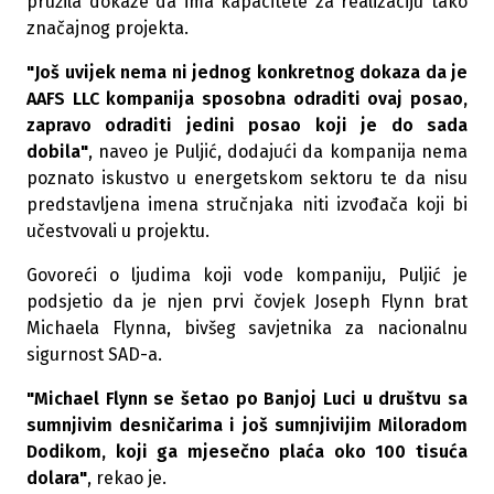
pružila dokaze da ima kapacitete za realizaciju tako
značajnog projekta.
"Još uvijek nema ni jednog konkretnog dokaza da je
AAFS LLC kompanija sposobna odraditi ovaj posao,
zapravo odraditi jedini posao koji je do sada
dobila"
, naveo je Puljić, dodajući da kompanija nema
poznato iskustvo u energetskom sektoru te da nisu
predstavljena imena stručnjaka niti izvođača koji bi
učestvovali u projektu.
Govoreći o ljudima koji vode kompaniju, Puljić je
podsjetio da je njen prvi čovjek Joseph Flynn brat
Michaela Flynna, bivšeg savjetnika za nacionalnu
sigurnost SAD-a.
"Michael Flynn se šetao po Banjoj Luci u društvu sa
sumnjivim desničarima i još sumnjivijim Miloradom
Dodikom, koji ga mjesečno plaća oko 100 tisuća
dolara"
, rekao je.