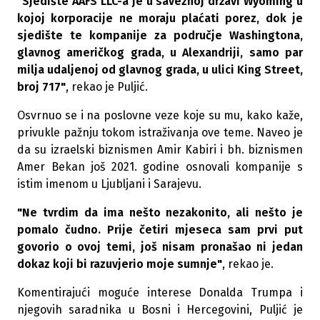
"Sjedište AAFS LLC-a je u saveznoj državi Wyoming u
kojoj korporacije ne moraju plaćati porez, dok je
sjedište te kompanije za područje Washingtona,
glavnog američkog grada, u Alexandriji, samo par
milja udaljenoj od glavnog grada, u ulici King Street,
broj 717"
, rekao je Puljić.
Osvrnuo se i na poslovne veze koje su mu, kako kaže,
privukle pažnju tokom istraživanja ove teme. Naveo je
da su izraelski biznismen Amir Kabiri i bh. biznismen
Amer Bekan još 2021. godine osnovali kompanije s
istim imenom u Ljubljani i Sarajevu.
"Ne tvrdim da ima nešto nezakonito, ali nešto je
pomalo čudno. Prije četiri mjeseca sam prvi put
govorio o ovoj temi, još nisam pronašao ni jedan
dokaz koji bi razuvjerio moje sumnje"
, rekao je.
Komentirajući moguće interese Donalda Trumpa i
njegovih saradnika u Bosni i Hercegovini, Puljić je