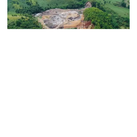
17.07.2026
|
FBIH KREĆE PREMA CIRKULARNOJ EKONOMIJI
FBiH dobila novi plan upravljanja otpadom, ulaganja
procijenjena na 1,7 milijardi KM