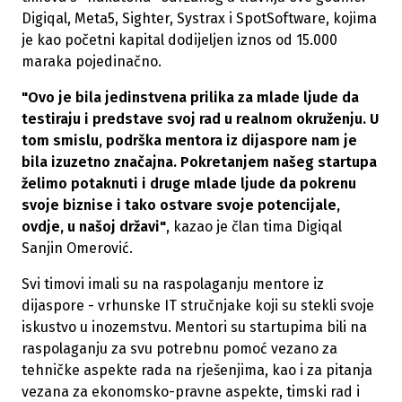
Digiqal, Meta5, Sighter, Systrax i SpotSoftware, kojima
je kao početni kapital dodijeljen iznos od 15.000
maraka pojedinačno.
"Ovo je bila jedinstvena prilika za mlade ljude da
testiraju i predstave svoj rad u realnom okruženju. U
tom smislu, podrška mentora iz dijaspore nam je
bila izuzetno značajna. Pokretanjem našeg startupa
želimo potaknuti i druge mlade ljude da pokrenu
svoje biznise i tako ostvare svoje potencijale,
ovdje, u našoj državi"
, kazao je član tima Digiqal
Sanjin Omerović.
Svi timovi imali su na raspolaganju mentore iz
dijaspore - vrhunske IT stručnjake koji su stekli svoje
iskustvo u inozemstvu. Mentori su startupima bili na
raspolaganju za svu potrebnu pomoć vezano za
tehničke aspekte rada na rješenjima, kao i za pitanja
vezana za ekonomsko-pravne aspekte, timski rad i