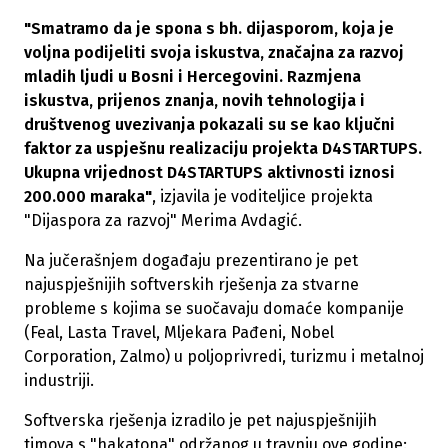
"Smatramo da je spona s bh. dijasporom, koja je
voljna podijeliti svoja iskustva, značajna za razvoj
mladih ljudi u Bosni i Hercegovini. Razmjena
iskustva, prijenos znanja, novih tehnologija i
društvenog uvezivanja pokazali su se kao ključni
faktor za uspješnu realizaciju projekta D4STARTUPS.
Ukupna vrijednost D4STARTUPS aktivnosti iznosi
200.000 maraka"
, izjavila je voditeljice projekta
"Dijaspora za razvoj" Merima Avdagić.
Na jučerašnjem događaju prezentirano je pet
najuspješnijih softverskih rješenja za stvarne
probleme s kojima se suočavaju domaće kompanije
(Feal, Lasta Travel, Mljekara Pađeni, Nobel
Corporation, Zalmo) u poljoprivredi, turizmu i metalnoj
industriji.
Softverska rješenja izradilo je pet najuspješnijih
timova s "hakatona" održanog u travnju ove godine: