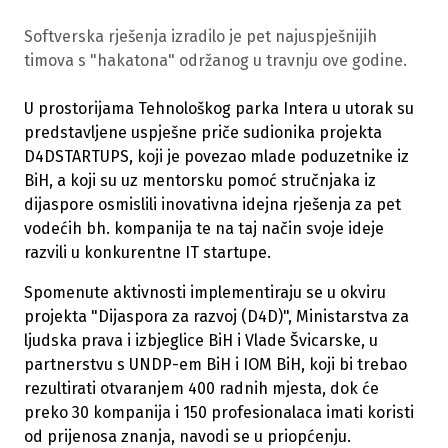
Softverska rješenja izradilo je pet najuspješnijih
timova s "hakatona" održanog u travnju ove godine.
U prostorijama Tehnološkog parka Intera u utorak su
predstavljene uspješne priče sudionika projekta
D4DSTARTUPS, koji je povezao mlade poduzetnike iz
BiH, a koji su uz mentorsku pomoć stručnjaka iz
dijaspore osmislili inovativna idejna rješenja za pet
vodećih bh. kompanija te na taj način svoje ideje
razvili u konkurentne IT startupe.
Spomenute aktivnosti implementiraju se u okviru
projekta "Dijaspora za razvoj (D4D)", Ministarstva za
ljudska prava i izbjeglice BiH i Vlade Švicarske, u
partnerstvu s UNDP-em BiH i IOM BiH, koji bi trebao
rezultirati otvaranjem 400 radnih mjesta, dok će
preko 30 kompanija i 150 profesionalaca imati koristi
od prijenosa znanja, navodi se u priopćenju.