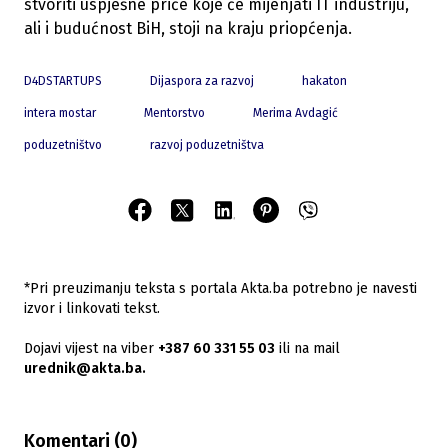
stvoriti uspješne priče koje će mijenjati IT industriju,
ali i budućnost BiH, stoji na kraju priopćenja.
D4DSTARTUPS
Dijaspora za razvoj
hakaton
intera mostar
Mentorstvo
Merima Avdagić
poduzetništvo
razvoj poduzetništva
*Pri preuzimanju teksta s portala Akta.ba potrebno je navesti
izvor i linkovati tekst.
Dojavi vijest na viber
+387 60 331 55 03
ili na mail
urednik@akta.ba.
Komentari (
0
)