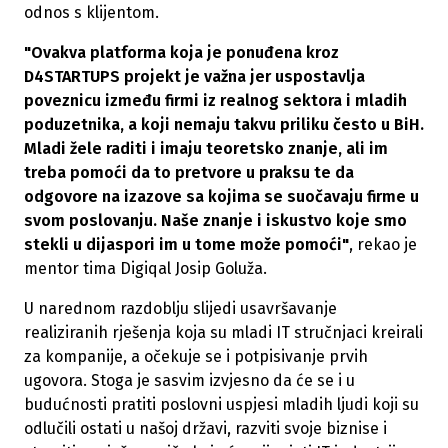
odnos s klijentom.
"Ovakva platforma koja je ponuđena kroz
D4STARTUPS projekt je važna jer uspostavlja
poveznicu između firmi iz realnog sektora i mladih
poduzetnika, a koji nemaju takvu priliku često u BiH.
Mladi žele raditi i imaju teoretsko znanje, ali im
treba pomoći da to pretvore u praksu te da
odgovore na izazove sa kojima se suočavaju firme u
svom poslovanju. Naše znanje i iskustvo koje smo
stekli u dijaspori im u tome može pomoći"
, rekao je
mentor tima Digiqal Josip Goluža.
U narednom razdoblju slijedi usavršavanje
realiziranih rješenja koja su mladi IT stručnjaci kreirali
za kompanije, a očekuje se i potpisivanje prvih
ugovora. Stoga je sasvim izvjesno da će se i u
budućnosti pratiti poslovni uspjesi mladih ljudi koji su
odlučili ostati u našoj državi, razviti svoje biznise i