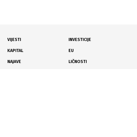
VIJESTI
INVESTICIJE
02.07.2026
|
ZAJEDNIČKI RAZVOJNI CILJEVI
KAPITAL
EU
BiH i UN potpisali Okvir saradnje za održivi razvoj i
NAJAVE
LIČNOSTI
provođenje Agende 2030 do 2030.
KARIJERA
PAUZA
ANALIZE