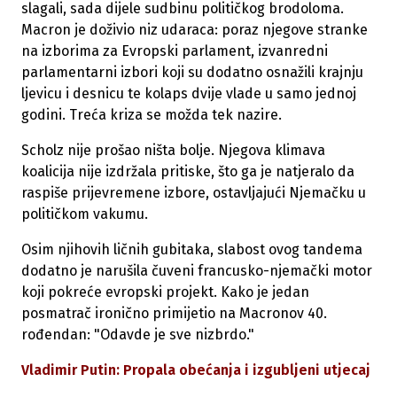
slagali, sada dijele sudbinu političkog brodoloma.
Macron je doživio niz udaraca: poraz njegove stranke
na izborima za Evropski parlament, izvanredni
parlamentarni izbori koji su dodatno osnažili krajnju
ljevicu i desnicu te kolaps dvije vlade u samo jednoj
godini. Treća kriza se možda tek nazire.
Scholz nije prošao ništa bolje. Njegova klimava
koalicija nije izdržala pritiske, što ga je natjeralo da
raspiše prijevremene izbore, ostavljajući Njemačku u
političkom vakumu.
Osim njihovih ličnih gubitaka, slabost ovog tandema
dodatno je narušila čuveni francusko-njemački motor
koji pokreće evropski projekt. Kako je jedan
posmatrač ironično primijetio na Macronov 40.
rođendan: "Odavde je sve nizbrdo."
Vladimir Putin: Propala obećanja i izgubljeni utjecaj