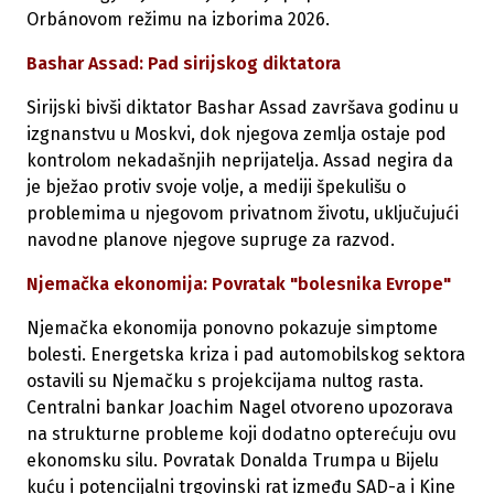
Orbánovom režimu na izborima 2026.
Bashar Assad: Pad sirijskog diktatora
Sirijski bivši diktator Bashar Assad završava godinu u
izgnanstvu u Moskvi, dok njegova zemlja ostaje pod
kontrolom nekadašnjih neprijatelja. Assad negira da
je bježao protiv svoje volje, a mediji špekulišu o
problemima u njegovom privatnom životu, uključujući
navodne planove njegove supruge za razvod.
Njemačka ekonomija: Povratak "bolesnika Evrope"
Njemačka ekonomija ponovno pokazuje simptome
bolesti. Energetska kriza i pad automobilskog sektora
ostavili su Njemačku s projekcijama nultog rasta.
Centralni bankar Joachim Nagel otvoreno upozorava
na strukturne probleme koji dodatno opterećuju ovu
ekonomsku silu. Povratak Donalda Trumpa u Bijelu
kuću i potencijalni trgovinski rat između SAD-a i Kine