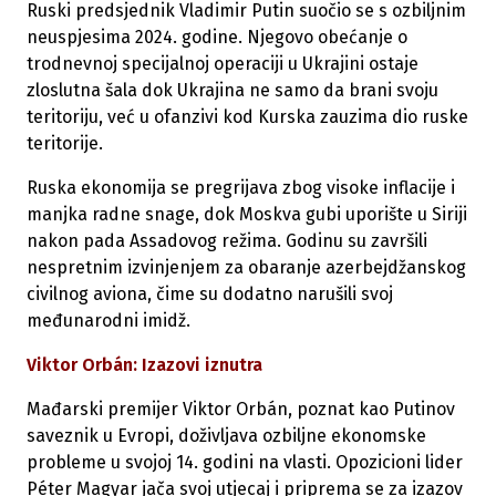
Ruski predsjednik Vladimir Putin suočio se s ozbiljnim
neuspjesima 2024. godine. Njegovo obećanje o
trodnevnoj specijalnoj operaciji u Ukrajini ostaje
zloslutna šala dok Ukrajina ne samo da brani svoju
teritoriju, već u ofanzivi kod Kurska zauzima dio ruske
teritorije.
Ruska ekonomija se pregrijava zbog visoke inflacije i
manjka radne snage, dok Moskva gubi uporište u Siriji
nakon pada Assadovog režima. Godinu su završili
nespretnim izvinjenjem za obaranje azerbejdžanskog
civilnog aviona, čime su dodatno narušili svoj
međunarodni imidž.
Viktor Orbán: Izazovi iznutra
Mađarski premijer Viktor Orbán, poznat kao Putinov
saveznik u Evropi, doživljava ozbiljne ekonomske
probleme u svojoj 14. godini na vlasti. Opozicioni lider
Péter Magyar jača svoj utjecaj i priprema se za izazov