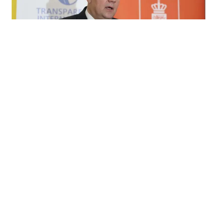
18.06.2026
|
ZASTOJ KLJUČNIH REFORMI
Reforma javne uprave u BiH blokirana uprkos
osiguranih 10 miliona KM