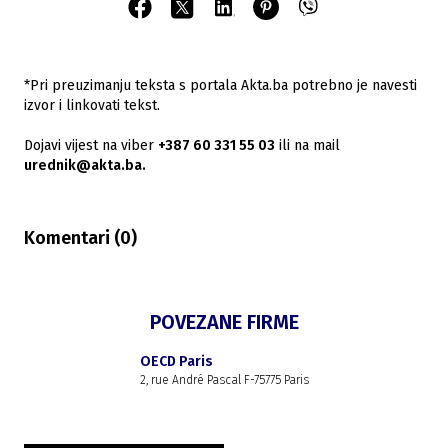
*Pri preuzimanju teksta s portala Akta.ba potrebno je navesti
izvor i linkovati tekst.
Dojavi vijest na viber
+387 60 331 55 03
ili na mail
urednik@akta.ba.
Komentari (
0
)
POVEZANE FIRME
OECD Paris
2, rue André Pascal F-75775 Paris