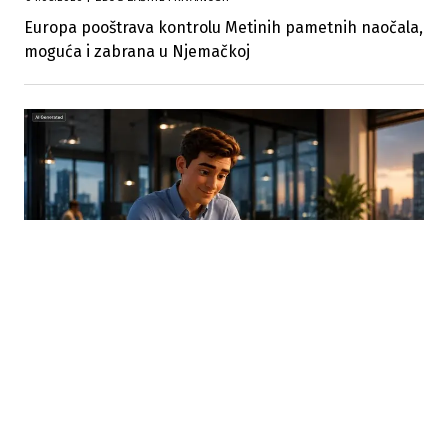
Europa pooštrava kontrolu Metinih pametnih naočala,
moguća i zabrana u Njemačkoj
03.08.2026
|
TRANSPARENTNOST UMJETNE INTELIGENCIJE
Od sada obavezne oznake za AI sadržaj: Nova pravila
EU stupila na snagu