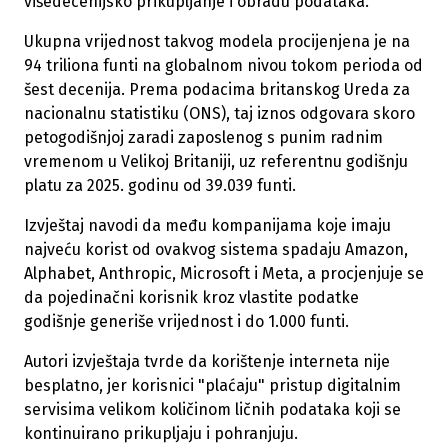
višedecenijsko prikupljanje i obradu podataka.
Ukupna vrijednost takvog modela procijenjena je na
94 triliona funti na globalnom nivou tokom perioda od
šest decenija. Prema podacima britanskog Ureda za
nacionalnu statistiku (ONS), taj iznos odgovara skoro
petogodišnjoj zaradi zaposlenog s punim radnim
vremenom u Velikoj Britaniji, uz referentnu godišnju
platu za 2025. godinu od 39.039 funti.
Izvještaj navodi da među kompanijama koje imaju
najveću korist od ovakvog sistema spadaju Amazon,
Alphabet, Anthropic, Microsoft i Meta, a procjenjuje se
da pojedinačni korisnik kroz vlastite podatke
godišnje generiše vrijednost i do 1.000 funti.
Autori izvještaja tvrde da korištenje interneta nije
besplatno, jer korisnici "plaćaju" pristup digitalnim
servisima velikom količinom ličnih podataka koji se
kontinuirano prikupljaju i pohranjuju.