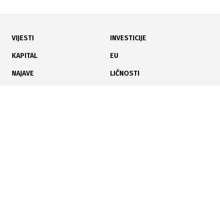
14.11.2023
|
NOVI PREGOVORI SINDIKATA I VLADE RS
VIJESTI
INVESTICIJE
Šta s platama u lokalnim zajednicama?
KAPITAL
EU
NAJAVE
LIČNOSTI
KARIJERA
PAUZA
ANALIZE
04.09.2023
|
RADNICI PREPUŠTENI SAMI SEBI
Sindikat protiv ministarke: Verbalni sukob pred
kamerama zbog radničkih prava