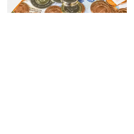
28.06.2025
|
UREĐENJE PLATA
Novi zakon o platama zaposlenih u lokalnoj upravi RS