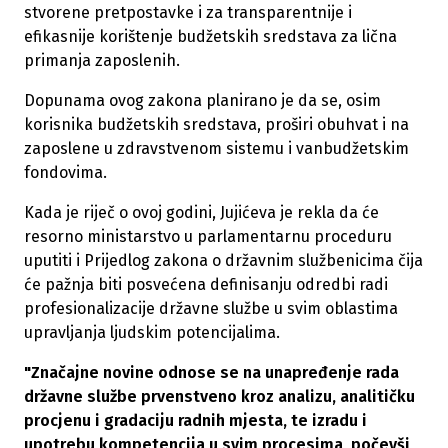
stvorene pretpostavke i za transparentnije i
efikasnije korištenje budžetskih sredstava za lična
primanja zaposlenih.
Dopunama ovog zakona planirano je da se, osim
korisnika budžetskih sredstava, proširi obuhvat i na
zaposlene u zdravstvenom sistemu i vanbudžetskim
fondovima.
Kada je riječ o ovoj godini, Jujićeva je rekla da će
resorno ministarstvo u parlamentarnu proceduru
uputiti i Prijedlog zakona o državnim službenicima čija
će pažnja biti posvećena definisanju odredbi radi
profesionalizacije državne službe u svim oblastima
upravljanja ljudskim potencijalima.
"Značajne novine odnose se na unapređenje rada
državne službe prvenstveno kroz analizu, analitičku
procjenu i gradaciju radnih mjesta, te izradu i
upotrebu kompetencija u svim procesima, počevši