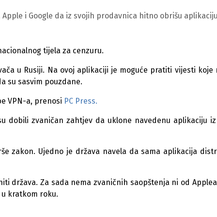
Apple i Google da iz svojih prodavnica hitno obrišu aplikacij
nacionalnog tijela za cenzuru.
vača u Rusiji.
Na ovoj aplikaciji je moguće pratiti vijesti koje 
 da su sasvim pouzdane.
ebe VPN-a, prenosi
PC Press.
 su dobili zvaničan zahtjev da uklone navedenu aplikaciju iz
krše zakon. Ujedno je država navela da sama aplikacija distr
initi država. Za sada nema zvaničnih saopštenja ni od Applea
i u kratkom roku.