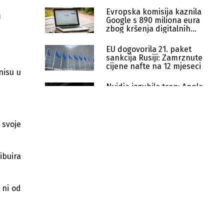
Evropska komisija kaznila
u
Google s 890 miliona eura
zbog kršenja digitalnih
pravila
EU dogovorila 21. paket
sankcija Rusiji: Zamrznute
cijene nafte na 12 mjeseci
nisu u
Nvidia izgubila tron: Apple
ponovo najvrjednija
kompanija na svijetu
 svoje
EU uvodi nova pravila za Google:
Veća konkurencija AI asistentima i
tražilicama
ibuira
Rusija uvela potpunu zabranu
izvoza goriva do kraja jula
 ni od
Apple izgubio spor protiv EU: App
Store i iOS ostaju pod lupom
Apple u velikoj pripremi: Pet novih