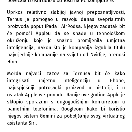
povećala tržišni udio u odnosu na PC kompjutere.
Uprkos relativno slabijoj javnoj prepoznatljivosti,
Ternus je pomogao u razvoju danas sveprisutnih
proizvoda poput iPada i AirPodsa. Njegov zadatak bit
će pomoći Appleu da se snađe u tehnološkom
okruženju koje je snažno promijenila umjetna
inteligencija, nakon što je kompanija izgubila titulu
najvrjednije kompanije na svijetu od Nvidije, prenosi
Hina.
Možda najveći izazov za Ternusa bit će kako
integrisati umjetnu inteligenciju u iPhone,
najuspješniji potrošački proizvod u historiji, i u
ostatak Appleove ponude. Ranije ove godine Apple je
sklopio sporazum s dugogodišnjim konkuretom u
pametnim telefonima, Googleom kako bi koristio
njegov sistem Gemini za poboljšanje svog virtualnog
asistenta Siri.