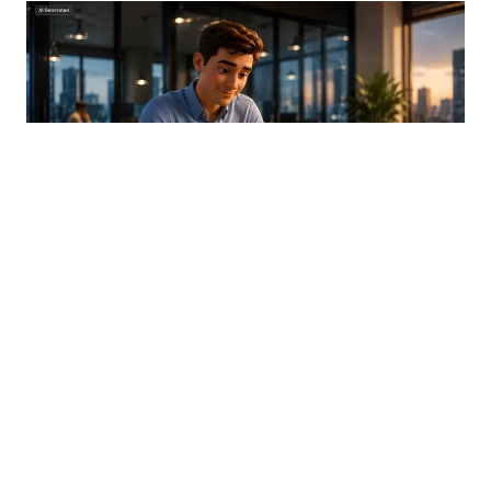
03.08.2026
|
TRANSPARENTNOST UMJETNE INTELIGENCIJE
Od sada obavezne oznake za AI sadržaj: Nova pravila
EU stupila na snagu