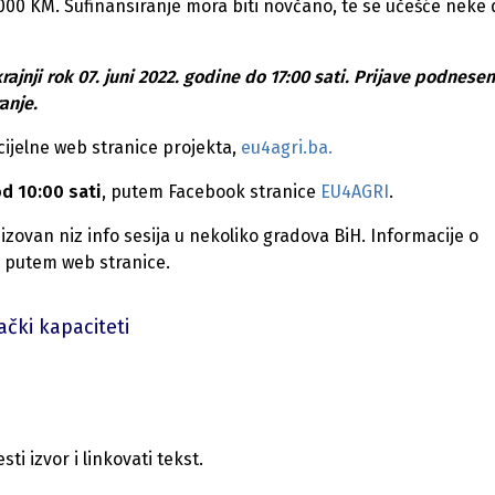
000 KM. Sufinansiranje mora biti novčano, te se učešće neke
ajnji rok 07. juni 2022. godine do 17:00 sati. Prijave podnese
anje.
cijelne web stranice projekta,
eu4agri.ba.
od 10:00 sati
, putem Facebook stranice
EU4AGRI
.
van niz info sesija u nekoliko gradova BiH. Informacije o
e putem web stranice.
ački kapaciteti
i izvor i linkovati tekst.