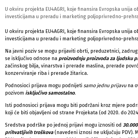
U okviru projekta EU4AGRI, koje finansira Evropska unija ob
investicijama u preradu i marketing poljoprivredno-preh
U okviru projekta EU4AGRI, koje finansira Evropska unija ob
investicijama u preradu i marketing poljoprivredno-preh
Na javni poziv se mogu prijaviti obrti, preduzetnici, zadrug
se isključivo odnose na
proizvodnju proizvoda za ljudsku p
začinskog bilja, vinarstva i prerade maslina, prerade povr
konzerviranje riba i prerade žitarica.
Podnosioci prijava mogu podnijeti
samo jednu prijavu
na ov
pozivom
isključivo samostalno
.
Isti podnosioci prijava mogu biti podržani kroz mjere podrš
koji će biti objavljeni od strane Projekata (od 2020. do 2024
Sredstva podrške po jednoj prijavi mogu iznositi od
30.000 
prihvatljivih troškova
(navedeni iznosi ne uključuju PDV). 