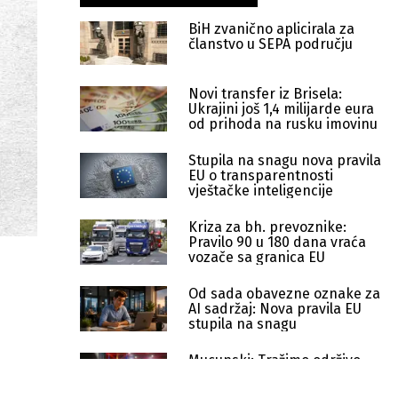
BiH zvanično aplicirala za
članstvo u SEPA području
Novi transfer iz Brisela:
Ukrajini još 1,4 milijarde eura
od prihoda na rusku imovinu
Stupila na snagu nova pravila
EU o transparentnosti
vještačke inteligencije
Kriza za bh. prevoznike:
Pravilo 90 u 180 dana vraća
vozače sa granica EU
Od sada obavezne oznake za
AI sadržaj: Nova pravila EU
stupila na snagu
Mucunski: Tražimo održivo
rješenje za nastavak
pregovora s EU