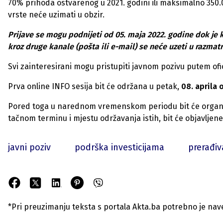
70% prihoda ostvarenog u 2021. godini ili maksimalno 350.
vrste neće uzimati u obzir.
Prijave se mogu podnijeti od 05. maja 2022. godine dok je kr
kroz druge kanale (pošta ili e-mail) se neće uzeti u razmatr
Svi zainteresirani mogu pristupiti javnom pozivu putem ofi
Prva online INFO sesija bit će održana u petak,
08. aprila 
Pored toga u narednom vremenskom periodu bit će organizo
tačnom terminu i mjestu održavanja istih, bit će objavljen
javni poziv
podrška investicijama
prerađiv
*Pri preuzimanju teksta s portala Akta.ba potrebno je navest