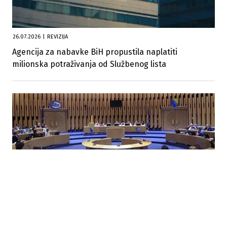
26.07.2026
|
REVIZIJA
Agencija za nabavke BiH propustila naplatiti
milionska potraživanja od Službenog lista
30.06.2026
|
PODRŠKA ZAKONSKIM IZMJENAMA
Komisija Doma naroda podržala izmjene Zakona o