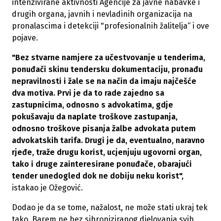
intenzivirane aktivnosti Agencije za javne nabavke i
drugih organa, javnih i nevladinih organizacija na
pronalascima i detekciji "profesionalnih žalitelja“ i ove
pojave.
"Bez stvarne namjere za učestvovanje u tenderima,
ponuđači skinu tendersku dokumentaciju, pronađu
nepravilnosti i žale se na način da imaju najčešće
dva motiva. Prvi je da to rade zajedno sa
zastupnicima, odnosno s advokatima, gdje
pokušavaju da naplate troškove zastupanja,
odnosno troškove pisanja žalbe advokata putem
advokatskih tarifa. Drugi je da, eventualno, naravno
rjeđe, traže drugu korist, ucjenjuju ugovorni organ,
tako i druge zainteresirane ponuđače, obarajući
tender unedogled dok ne dobiju neku korist",
istakao je Ožegović.
Dodao je da se tome, nažalost, ne može stati ukraj tek
tako. Barem ne bez sihroniziranog djelovanja svih