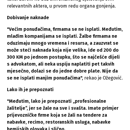
relevantnih aktera, u prvom redu organa gonjenja.
Dobivanje naknade
"Većim ponuđačima, firmama se ne isplati. Međutim,
mlađim kompanijama se isplati. Žalbe firmama ne
oduzimaju mnogo vremena i resursa, a zauzvrat se
može steći naknada koja nije velika, ide od 200 do
300 KM po jednom postupku, što se najčešće dijeli
s advokatom, ali neka uspiju naplatiti pet takvih
mjesečno, dolazi se do jedne dobre plate. Nije da
se ne isplati manjim ponuđačima",
rekao je Ožegović.
Lako ih je prepoznati
"Međutim, lako je prepoznati „profesionalne
žalitelje“, jer se žale na sve i svašta. Imate primjer
prijevozničke firme koja se žali na tendere za
nabavke, recimo, restoranskih usluga, nabavke
hemijskih olovaka i slično.