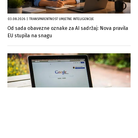
03.08.2026
|
TRANSPARENTNOST UMJETNE INTELIGENCIJE
Od sada obavezne oznake za AI sadržaj: Nova pravila
EU stupila na snagu
23.07.2026
|
FAVORIZOVANJE VLASTITIH USLUGA
Evropska komisija kaznila Google s 890 miliona eura
zbog kršenja digitalnih pravila