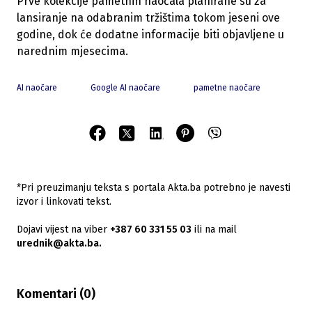
Prve kolekcije pametnih naočala planirane su za
lansiranje na odabranim tržištima tokom jeseni ove
godine, dok će dodatne informacije biti objavljene u
narednim mjesecima.
AI naočare
Google AI naočare
pametne naočare
*Pri preuzimanju teksta s portala Akta.ba potrebno je navesti
izvor i linkovati tekst.
Dojavi vijest na viber
+387 60 331 55 03
ili na mail
urednik@akta.ba.
Komentari (
0
)