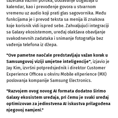
sažetaka važnih poruka, dodavanje događaja u
kalendar, kao i prevođenje govora u stvarnom
vremenu uz audio koji prati glas sagovornika. Među
funkcijama je i prevod teksta sa menija ili znakova
koje korisnik vidi ispred sebe. Zahvaljujući integraciji
sa Galaxy ekosistemom, uređaj olakšava obavljanje
svakodnevnih zadataka i snimanje fotografija bez
vađenja telefona iz džepa.
"Ove pametne naočale predstavljaju važan korak u
Samsungovoj viziji umjetne inteligencije"
, izjavio je
Jay Kim, izvršni potpredsjednik i direktor Customer
Experience Officea u okviru Mobile eXperience (MX)
poslovanja kompanije Samsung Electronics.
"Razvojem ovog novog AI formata dodatno širimo
Galaxy ekosistem uređaja, pri čemu je svaki uređaj
optimizovan za jedinstvena AI iskustva prilagođena
njegovoj namjeni."