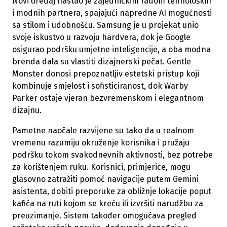
Novi uređaj nastao je zajedničkim radom tehnoloških
i modnih partnera, spajajući napredne AI mogućnosti
sa stilom i udobnošću. Samsung je u projekat unio
svoje iskustvo u razvoju hardvera, dok je Google
osigurao podršku umjetne inteligencije, a oba modna
brenda dala su vlastiti dizajnerski pečat. Gentle
Monster donosi prepoznatljiv estetski pristup koji
kombinuje smjelost i sofisticiranost, dok Warby
Parker ostaje vjeran bezvremenskom i elegantnom
dizajnu.
Pametne naočale razvijene su tako da u realnom
vremenu razumiju okruženje korisnika i pružaju
podršku tokom svakodnevnih aktivnosti, bez potrebe
za korištenjem ruku. Korisnici, primjerice, mogu
glasovno zatražiti pomoć navigacije putem Gemini
asistenta, dobiti preporuke za obližnje lokacije poput
kafića na ruti kojom se kreću ili izvršiti narudžbu za
preuzimanje. Sistem također omogućava pregled