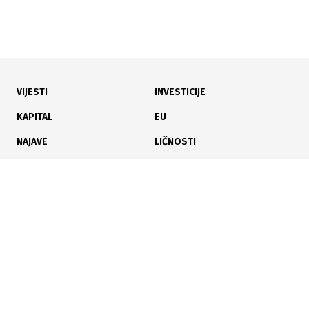
VIJESTI
INVESTICIJE
29.06.2026
|
ZBOG POREZA NA DIGITALNE USLUGE
KAPITAL
EU
Trump zaprijetio EU carinama od 100 posto
NAJAVE
LIČNOSTI
KARIJERA
PAUZA
ANALIZE