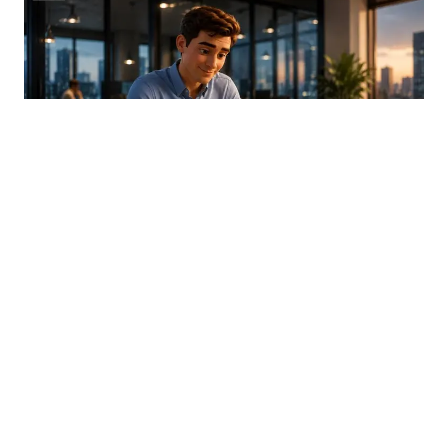
03.08.2026
|
TRANSPARENTNOST UMJETNE INTELIGENCIJE
Od sada obavezne oznake za AI sadržaj: Nova pravila
EU stupila na snagu