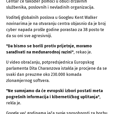
Centar će također pomoći u obuci državnih
službenika, poslovnih i nevladinih organizacija.
Voditelj globalnih poslova u Googleu Kent Walker
novinarima je na otvaranju centra objasnio da je broj
cyber napada prošle godine porastao za 38 posto te
da su oni sve agresivniji.
"Da bismo se borili protiv prijetnje, moramo
sarađivati na međunarodnoj razini"
, rekao je.
U video obraćanju, potpredsjednica Europskog
parlamenta Dita Charanzova istakla je procjene da se
svaki dan preuzme oko 230.000 komada
zlonamjernog softvera.
"Ne sumnjamo da će evropski izbori postati meta
pogrešnih informacija i kibernetičkog uplitanja"
,
rekla je.
Google već godinama jača svoje sposobnosti za borbu