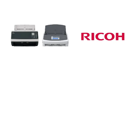
27.03.2023
|
REBRENDING
Fujitsu skeneri postaju RICOH skeneri!