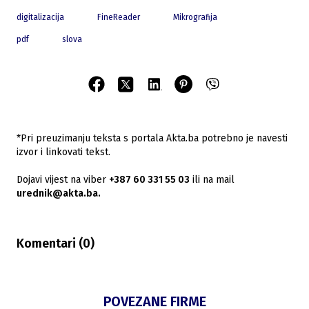
digitalizacija
FineReader
Mikrografija
pdf
slova
*Pri preuzimanju teksta s portala Akta.ba potrebno je navesti
izvor i linkovati tekst.
Dojavi vijest na viber
+387 60 331 55 03
ili na mail
urednik@akta.ba.
Komentari (
0
)
POVEZANE FIRME