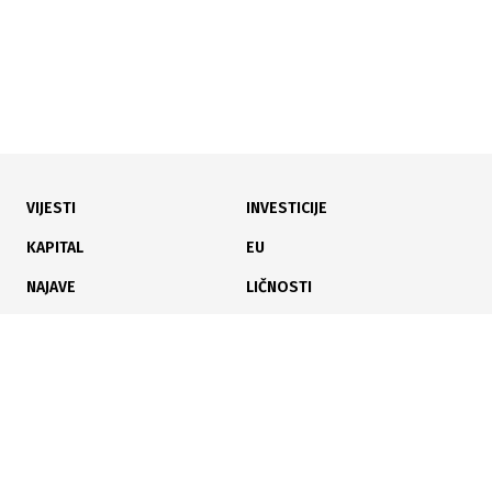
17.12.2021
Trebate servis skenera? Pozovite Mikrografiju!
VIJESTI
INVESTICIJE
KAPITAL
EU
NAJAVE
LIČNOSTI
KARIJERA
PAUZA
ANALIZE
29.11.2021